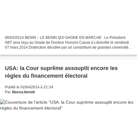
06/03/2014 BENIN – LE BENIN QUI GAGNE EN MARCHE : Le Président
ABT sera reçu au Grade de Docteur Honoris Causa à Libreville le vendredi
07 mars 2014 Distinction décidée par un consortium de grandes universités
internationales Par Benoît ILLASSA Le Président...
USA: la Cour suprême assouplit encore les
règles du financement électoral
Publié le 02/04/2014 à 21:34
Par
illassa.benoit