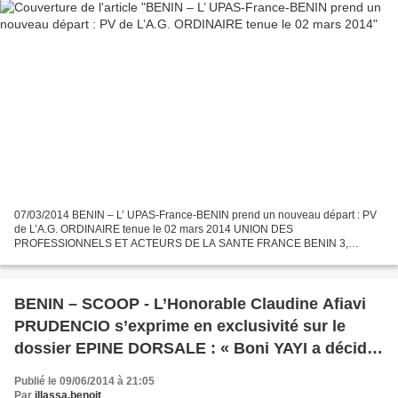
07/03/2014 BENIN – L’ UPAS-France-BENIN prend un nouveau départ : PV
de L’A.G. ORDINAIRE tenue le 02 mars 2014 UNION DES
PROFESSIONNELS ET ACTEURS DE LA SANTE FRANCE BENIN 3,
Impasse Jean De Villiers chez Mr. ATCHE 95400 Villiers le Bel PV
ASSEMBLEE GENERALE...
BENIN – SCOOP - L’Honorable Claudine Afiavi
PRUDENCIO s’exprime en exclusivité sur le
dossier EPINE DORSALE : « Boni YAYI a décidé
de léser le Béninois Samuel DOSSOU-AWORET
Publié le 09/06/2014 à 21:05
à qui il avait
Par
illassa.benoit