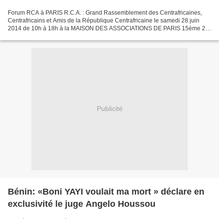
Forum RCA à PARIS R.C.A. : Grand Rassemblement des Centrafricaines,
Centrafricains et Amis de la République Centrafricaine le samedi 28 juin
2014 de 10h à 18h à la MAISON DES ASSOCIATIONS DE PARIS 15ème 22
rue de la Saïda, 75015 Paris autour des thèmes:...
Publicité
Bénin: «Boni YAYI voulait ma mort » déclare en
exclusivité le juge Angelo Houssou