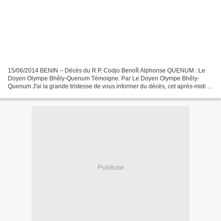
15/06/2014 BENIN – Décès du R.P. Codjo Benoît Alphonse QUENUM : Le
Doyen Olympe Bhêly-Quenum Témoigne. Par Le Doyen Olympe Bhêly-
Quenum J'ai la grande tristesse de vous informer du décès, cet après-midi à
Cotonou, du R P. Codjo Benoît Alphonse QUENUM...
Publicité