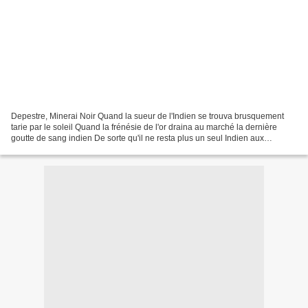
Depestre, Minerai Noir Quand la sueur de l'Indien se trouva brusquement
tarie par le soleil Quand la frénésie de l'or draina au marché la dernière
goutte de sang indien De sorte qu'il ne resta plus un seul Indien aux
alentours des mines d'or On se tourna...