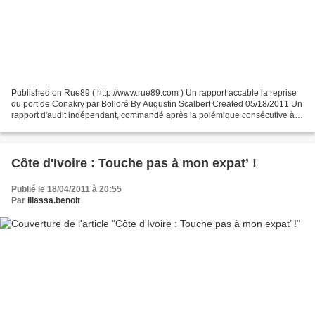
Published on Rue89 ( http://www.rue89.com ) Un rapport accable la reprise
du port de Conakry par Bolloré By Augustin Scalbert Created 05/18/2011 Un
rapport d'audit indépendant, commandé après la polémique consécutive à la
brusque attribution de la concession...
Côte d'Ivoire : Touche pas à mon expat’ !
Publié le 18/04/2011 à 20:55
Par
illassa.benoit