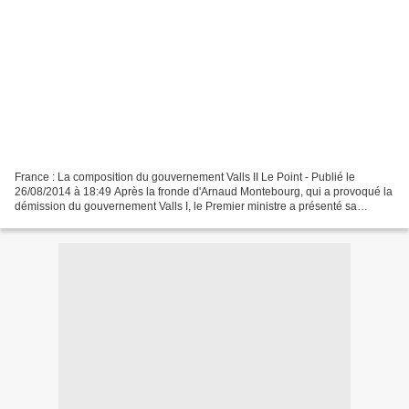
France : La composition du gouvernement Valls II Le Point - Publié le
26/08/2014 à 18:49 Après la fronde d'Arnaud Montebourg, qui a provoqué la
démission du gouvernement Valls I, le Premier ministre a présenté sa
nouvelle équipe de 33 ministres et secrétaires...