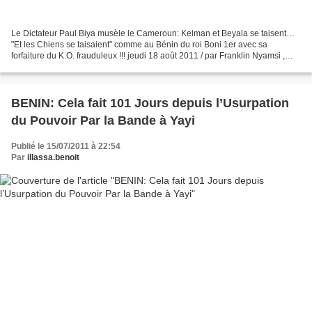
Le Dictateur Paul Biya musèle le Cameroun: Kelman et Beyala se taisent…
"Et les Chiens se taisaient" comme au Bénin du roi Boni 1er avec sa
forfaiture du K.O. frauduleux !!! jeudi 18 août 2011 / par Franklin Nyamsi ,
pour l'autre afrik Une virulente critique...
BENIN: Cela fait 101 Jours depuis l’Usurpation
du Pouvoir Par la Bande à Yayi
Publié le 15/07/2011 à 22:54
Par
illassa.benoit