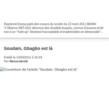
Raymond Dossa parle des couacs du scrutin du 13 mars 2011 BENIN:
"L’Alliance ABT-2011 dénonce des résultats truqués, connus d’avance et dit
non à un ’’hold up’’ électoral inacceptable et inadmissible en démocratie"
17-03-2011, La rédaction Ils étaient...
Soudain, Gbagbo est là
Publié le 12/04/2011 à 16:29
Par
illassa.benoit