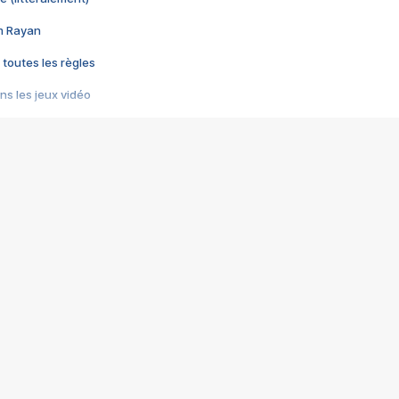
im Rayan
 toutes les règles
s les jeux vidéo
us choquant de Rockstar ? - Le scandale BULLY
e plus moche de Steam
du RÊVE tourne au CAUCHEMAR
pendant 8 heures
it… à tort
umiliés par un jeu vidéo
ire - Final Fantasy 8
ti un empire - Age of Empires
story DOFUS