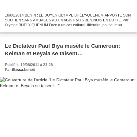
10/08/2014 BENIN : LE DOYEN OLYMPE BHÊLY-QUENUM APPORTE SON
SOUTIEN SANS AMBAGES AUX MAGISTRATS BENINOIS EN LUTTE. Par
Olympe BHÊLY-QUENUM Face à un cas culturel, littéraire, politique ou
sociologique, j’aime à dépassionner les problèmes en les abordant...
Le Dictateur Paul Biya musèle le Cameroun:
Kelman et Beyala se taisent…
Publié le 19/08/2011 à 23:28
Par
illassa.benoit