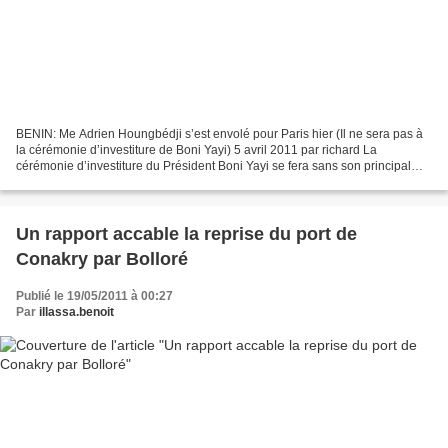
BENIN: Me Adrien Houngbédji s’est envolé pour Paris hier (Il ne sera pas à
la cérémonie d’investiture de Boni Yayi) 5 avril 2011 par richard La
cérémonie d’investiture du Président Boni Yayi se fera sans son principal
challenger, Me Adrien Houngbédji....
Un rapport accable la reprise du port de
Conakry par Bolloré
Publié le 19/05/2011 à 00:27
Par
illassa.benoit