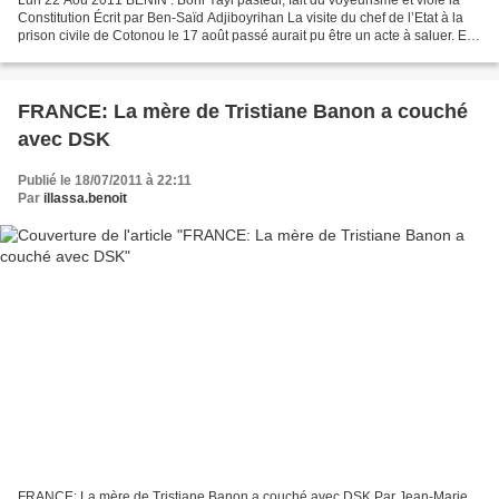
Lun 22 Aoû 2011 BENIN : Boni Yayi pasteur, fait du voyeurisme et viole la
Constitution Écrit par Ben-Saïd Adjiboyrihan La visite du chef de l’Etat à la
prison civile de Cotonou le 17 août passé aurait pu être un acte à saluer. En
réalité, il n’était ni...
FRANCE: La mère de Tristiane Banon a couché
avec DSK
Publié le 18/07/2011 à 22:11
Par
illassa.benoit
FRANCE: La mère de Tristiane Banon a couché avec DSK Par Jean-Marie