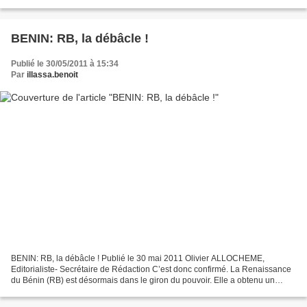
cœur des échanges que l’homme d’affaires...
BENIN: RB, la débâcle !
Publié le 30/05/2011 à 15:34
Par
illassa.benoit
BENIN: RB, la débâcle ! Publié le 30 mai 2011 Olivier ALLOCHEME,
Editorialiste- Secrétaire de Rédaction C’est donc confirmé. La Renaissance
du Bénin (RB) est désormais dans le giron du pouvoir. Elle a obtenu un
poste dans le gouvernement et tout le monde...