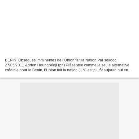
BENIN: Obsèques imminentes de l’Union fait la Nation Par sekodo |
27/05/2011 Adrien Houngbédji (ph) Présentée comme la seule alternative
crédible pour le Bénin, l’Union fait la nation (UN) est plutôt aujourd’hui en
pleine agonie. Et, sauf miracle, aucun...