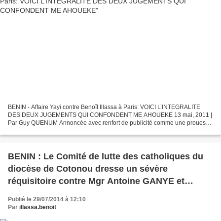
BENIN - Affaire Yayi contre Benoît Illassa à Paris: VOICI L’INTEGRALITE
DES DEUX JUGEMENTS QUI CONFONDENT ME AHOUEKE 13 mai, 2011 |
Par Guy QUENUM Annoncée avec renfort de publicité comme une prouesse
réalisée par le conseiller du chef de l’Etat en matière...
BENIN : Le Comité de lutte des catholiques du
diocèse de Cotonou dresse un sévère
réquisitoire contre Mgr Antoine GANYE et
l’apprenti tyran Boni YAYI !!!
Publié le 29/07/2014 à 12:10
Par
illassa.benoit