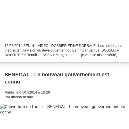
13/08/2014 BENIN – VIDEO - DOSSIER EPINE DORSALE : Les américains
plébiscitent la vision du développement du Bénin par Samuel DOSSOU –
AWORET Par Benoît ILLASSA « Mais, ajouta-t-il, je vous le dis en vérité,
aucun prophète n’est bien reçu dans sa patrie...
SENEGAL : Le nouveau gouvernement est
connu
Publié le 07/07/2014 à 18:28
Par
illassa.benoit