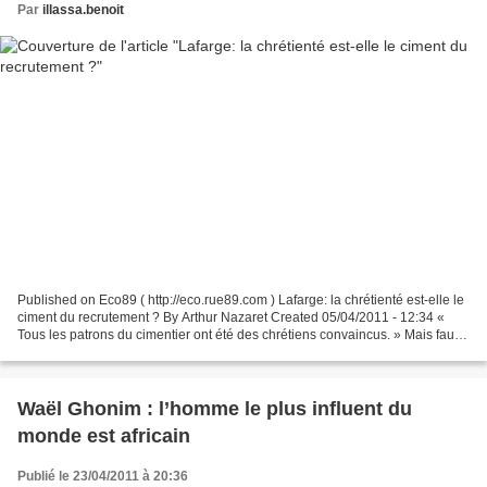
Par
illassa.benoit
Published on Eco89 ( http://eco.rue89.com ) Lafarge: la chrétienté est-elle le
ciment du recrutement ? By Arthur Nazaret Created 05/04/2011 - 12:34 «
Tous les patrons du cimentier ont été des chrétiens convaincus. » Mais faut-il
être baptisé pour y devenir...
Waël Ghonim : l’homme le plus influent du
monde est africain
Publié le 23/04/2011 à 20:36