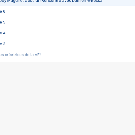
bey Maguire, c'est lui ! Rencontre avec Damien Witecka
e 6
e 5
e 4
e 3
s créatrices de la VF !
e 2
e 1
e Mektoub My Love arrive enfin ! Rencontre avec Shaïn Boumedine et Sal
i : après Toni en famille
elle réalise le bouleversant Dites lui que je l'aime
ais ! Rencontre autour de Vie privée de Rebecca Zlotowski
 de Marguerite, Grave... Rencontre avec Ella Rumpf