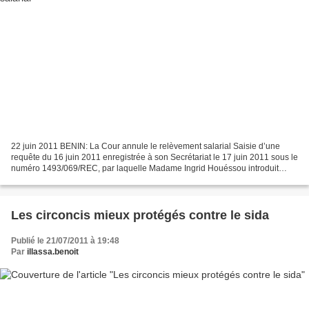
22 juin 2011 BENIN: La Cour annule le relèvement salarial Saisie d’une
requête du 16 juin 2011 enregistrée à son Secrétariat le 17 juin 2011 sous le
numéro 1493/069/REC, par laquelle Madame Ingrid Houéssou introduit
devant la Haute Juridiction un recours...
Les circoncis mieux protégés contre le sida
Publié le 21/07/2011 à 19:48
Par
illassa.benoit