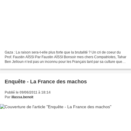
Gaza : La raison sera-t-elle plus forte que la brutalité ? Un cri de coeur du
Prof. Faustin AÏSSI Par Faustin AÏSSI Bonsoir mes chers Compatriotes, Tahar
Ben Jelloun n’est pas un inconnu pour les Français tant par sa culture que
par sa connaissance du...
Enquête - La France des machos
Publié le 09/06/2011 à 18:14
Par
illassa.benoit