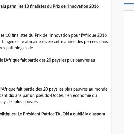
m
u parmi les 10 finalistes du Prix de l’innovation 2016
a
i
l
finalistes du Prix de l'innovation pour l'Afrique 2016
 L'ingéniosité africaine révèle cette année des percées dans
es pathologies de...
e l’Afrique fait partie des 20 pays les plus pauvres au
l’Afrique fait partie des 20 pays les plus pauvres au monde
pendant dix ans par un pseudo-Docteur en économie du
ays les plus pauvres...
itiques: Le Président Patrice TALON a oublié la diaspora