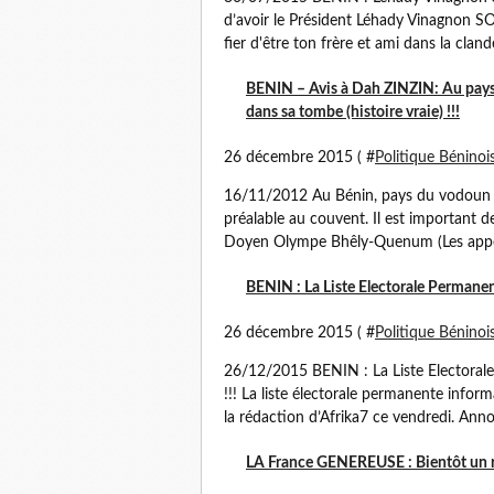
d’avoir le Président Léhady Vinagnon SOG
fier d'être ton frère et ami dans la clandes
BENIN – Avis à Dah ZINZIN: Au pays 
dans sa tombe (histoire vraie) !!!
26 décembre 2015 ( #
Politique Béninoi
16/11/2012 Au Bénin, pays du vodoun pa
préalable au couvent. Il est important 
Doyen Olympe Bhêly-Quenum (Les appel
BENIN : La Liste Electorale Permanent
26 décembre 2015 ( #
Politique Béninoi
26/12/2015 BENIN : La Liste Electorale 
!!! La liste électorale permanente inform
la rédaction d’Afrika7 ce vendredi. Anno
LA France GENEREUSE : Bientôt un re