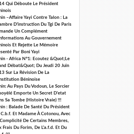
14 Qui Déboute Le Président
ninois
in –Affaire Yayi Contre Talon : La
ambre D’instruction Du Tgi De Paris
mande Un Complément
informations Au Gouvernement
ninois Et Rejette Le Mémoire
senté Par Boni Yayi
nin - Africa N°1: Ecoutez &Quot;Le
and Débat&Quot; Du Jeudi 20 Juin
13 Sur La Révision De La
nstitution Béninoise
nin: Au Pays Du Vodoun, Le Sorcier
oyèlé Emporte Un Secret D'etat
s Sa Tombe (Histoire Vraie) !!!
nin : Balade De Santé Du Président
 C.b.f. Et Madame À Cotonou, Avec
 Complicité De Certains Membres,
 Frais Du Forim, De L’a.f.d. Et Du