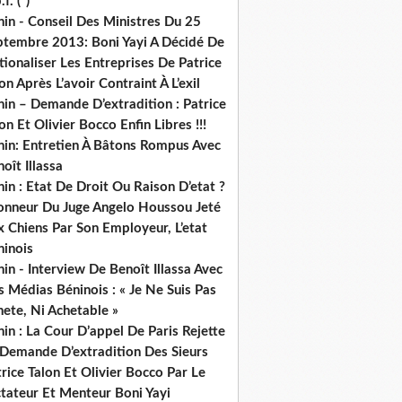
.f. (*)
in - Conseil Des Ministres Du 25
ptembre 2013: Boni Yayi A Décidé De
ionaliser Les Entreprises De Patrice
on Après L’avoir Contraint À L’exil
in – Demande D’extradition : Patrice
on Et Olivier Bocco Enfin Libres !!!
nin: Entretien À Bâtons Rompus Avec
oît Illassa
in : Etat De Droit Ou Raison D’etat ?
honneur Du Juge Angelo Houssou Jeté
 Chiens Par Son Employeur, L’etat
ninois
in - Interview De Benoît Illassa Avec
 Médias Béninois : « Je Ne Suis Pas
ete, Ni Achetable »
in : La Cour D’appel De Paris Rejette
 Demande D’extradition Des Sieurs
rice Talon Et Olivier Bocco Par Le
ctateur Et Menteur Boni Yayi