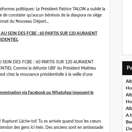
ormes politiques: Le Président Patrice TALON a oublié la
ble de constater qu'aucun béninois de la diaspora ne siège
ennat du Nouveau Départ...
U SEIN DES FCBE : 60 PARTIS SUR 120 AURAIENT
IDENTIEL
SEIN DES FCBE : 60 PARTIS SUR 120 AURAIENT
TIEL Comme la défunte UBF du Président Mathieu
t chez la mouvance présidentielle à la veille d’une
Alb
Ho
e nomination via Facebook ou WhatsApp imposent le
Al
Ho
Al
A.
Rupture! Lâche-toi! Tu es arrivée quand tous les cœurs
Ben
tension des gens ici hein. Des anciens sont en ambassade
L'