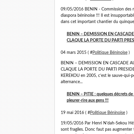
09/05/2016 BENIN - Commission des réf
diaspora béninoise !!! Il est insupporta
dans cet important chantier du quinqu
BENIN – DEMISSION EN CASCADE A
CLAQUE LA PORTE DU PARTI PRES
04 mars 2015 ( #
Politique Béninoise
)
BENIN – DEMISSION EN CASCADE AU 
CLAQUE LA PORTE DU PARTI PRESIDEN
KEREKOU en 2005, c’est le sauve-qui-peu
alternance...
BENIN – PITIE : quelques décrets d
pleurer-rire aux gens !!!
19 mai 2016 ( #
Politique Béninoise
)
19/05/2016 Par Henri N'dah-Sekou Hé! 
sont fragiles. Donc faut pas augmenter 