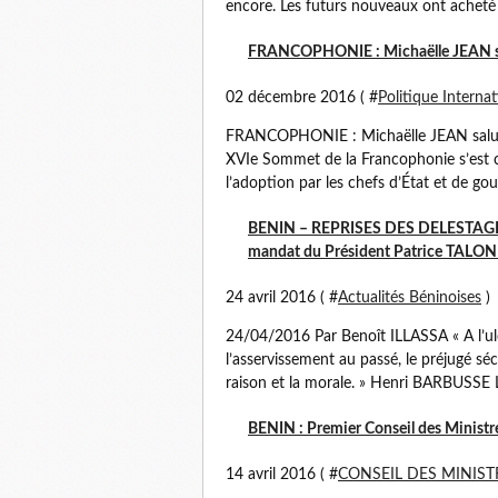
encore. Les futurs nouveaux ont acheté c
FRANCOPHONIE : Michaëlle JEAN sa
02 décembre 2016 ( #
Politique Internat
FRANCOPHONIE : Michaëlle JEAN salue
XVIe Sommet de la Francophonie s’est 
l’adoption par les chefs d’État et de go
BENIN – REPRISES DES DELESTAGES I
mandat du Président Patrice TALON
24 avril 2016 ( #
Actualités Béninoises
)
24/04/2016 Par Benoît ILLASSA « A l’ulc
l’asservissement au passé, le préjugé sé
raison et la morale. » Henri BARBUSSE L
BENIN : Premier Conseil des Minist
14 avril 2016 ( #
CONSEIL DES MINIST