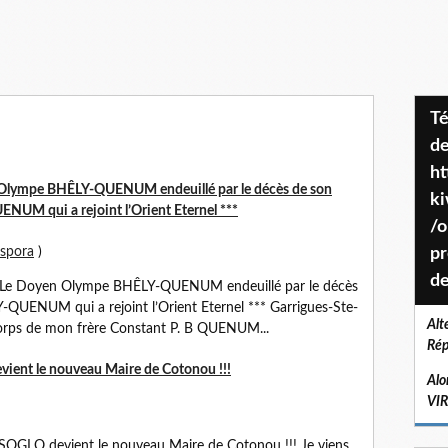
Téléchargez le projet de société
de
ht
lympe BHÊLY-QUENUM endeuillé par le décès de son
k
NUM qui a rejoint l’Orient Eternel ***
/o
aspora
)
pr
de
e Doyen Olympe BHÊLY-QUENUM endeuillé par le décès
QUENUM qui a rejoint l’Orient Eternel *** Garrigues-Ste-
Alt
corps de mon frère Constant P. B QUENUM...
Rép
ent le nouveau Maire de Cotonou !!!
Alo
VI
OGLO devient le nouveau Maire de Cotonou !!! Je viens