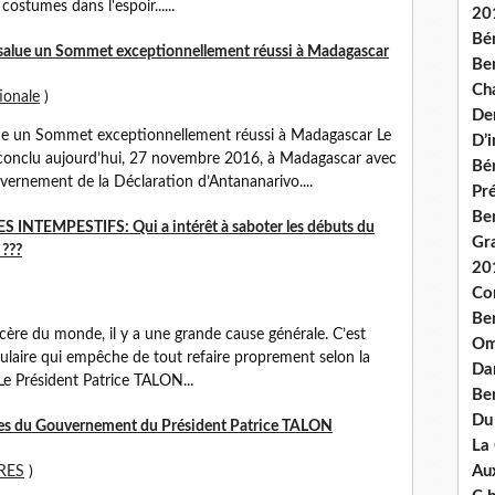
ostumes dans l'espoir......
20
Bé
lue un Sommet exceptionnellement réussi à Madagascar
Ben
Ch
ionale
)
De
 un Sommet exceptionnellement réussi à Madagascar Le
D’
conclu aujourd’hui, 27 novembre 2016, à Madagascar avec
Bé
uvernement de la Déclaration d’Antananarivo....
Pré
Be
NTEMPESTIFS: Qui a intérêt à saboter les débuts du
Gr
 ???
20
Co
Be
ère du monde, il y a une grande cause générale. C’est
Om
culaire qui empêche de tout refaire proprement selon la
Dan
e Président Patrice TALON...
Be
Du
res du Gouvernement du Président Patrice TALON
La
Aux
RES
)