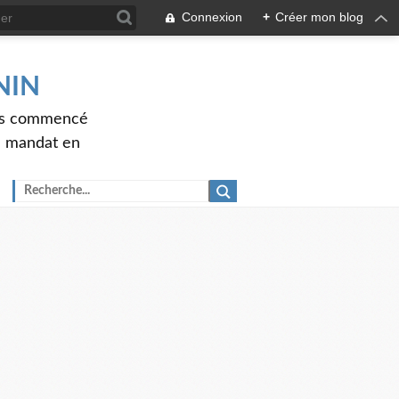
Connexion
+
Créer mon blog
ENIN
ons commencé
nd mandat en