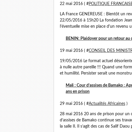
22 mai 2016 ( #
POLITIQUE FRANCAIS
LA France GENEREUSE : Bientôt un reve
22/05/2016 à 15h20 La fondation Jean J
l'éventuelle mise en place d'un revenu uni
BENIN: Plaidoyer pour un retour au c
19 mai 2016 ( #
CONSEIL DES MINIST
19/05/2016 Le format actuel désoriente
à nulle autre pareille !!! Quand une for
et humilité. Persister serait une monstru
Mali : Cour d’assises de Bamako : Apr
ans en prison
29 mai 2016 ( #
Actualités Africaines
)
28 mai 2016 20 ans de prison pour un c
d’assises de Bamako continue ses travau
la salle II. Il s’agit des cas de Salif Daou