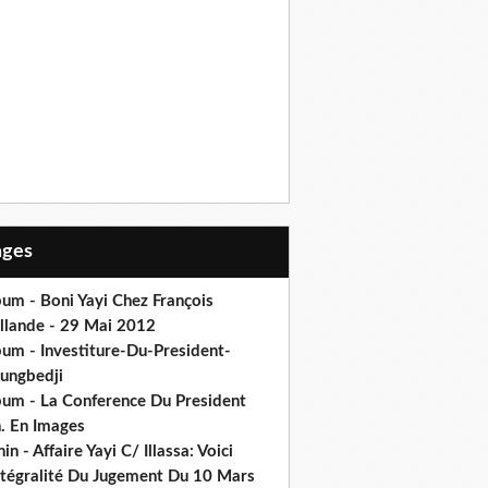
Pages
um - Boni Yayi Chez François
llande - 29 Mai 2012
bum - Investiture-Du-President-
ungbedji
bum - La Conference Du President
h. En Images
in - Affaire Yayi C/ Illassa: Voici
intégralité Du Jugement Du 10 Mars