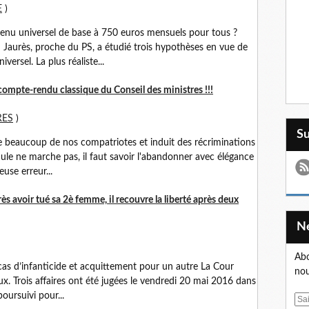
E
)
nu universel de base à 750 euros mensuels pour tous ?
aurès, proche du PS, a étudié trois hypothèses en vue de
versel. La plus réaliste...
ompte-rendu classique du Conseil des ministres !!!
RES
)
S
 beaucoup de nos compatriotes et induit des récriminations
mule ne marche pas, il faut savoir l'abandonner avec élégance
euse erreur...
ès avoir tué sa 2è femme, il recouvre la liberté après deux
Abo
as d’infanticide et acquittement pour un autre La Cour
nou
x. Trois affaires ont été jugées le vendredi 20 mai 2016 dans
 poursuivi pour...
E