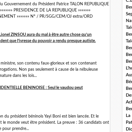
C.b
s du Gouvernement du Président Patrice TALON REPUBLIQUE
Ben
ail »»»»»»» PRESIDENCE DE LA REPUBLIQUE »»»»»»»
Se
MENT »»»»»»» N° / PR/SGG/CEM/OJ extra/ORD
Nat
Tal
Ben
Lionel ZINSOU aura du mal à être autre chose qu’un
ent que l’ivresse du pouvoir a rendu presque autiste.
Tal
Be
Ben
Ben
 ministre, son contenu faux-glorieux et son contenant
L’
errogations. Non pas seulement à cause de la nébuleuse
Aux
mature dans les lois...
Bé
ENTIELLE BENINOISE : Seul le vaudou peut
Ben
Des
Ach
Ben
La
 du président béninois Yayi Boni est bien lancée. Et le
Pat
ut le monde veut être président. La preuve : 36 candidats ont
e pour prendre...
Di