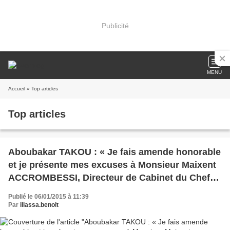
Publicité
MENU
Accueil
» Top articles
Top articles
Aboubakar TAKOU : « Je fais amende honorable
et je présente mes excuses à Monsieur Maixent
ACCROMBESSI, Directeur de Cabinet du Chef
de l’Etat gabonais, pour soulager ma
Publié le 06/01/2015 à 11:39
conscience »
Par
illassa.benoit