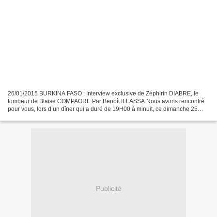
26/01/2015 BURKINA FASO : Interview exclusive de Zéphirin DIABRE, le
tombeur de Blaise COMPAORE Par Benoît ILLASSA Nous avons rencontré
pour vous, lors d’un dîner qui a duré de 19H00 à minuit, ce dimanche 25
janvier 2015, le Président du parti U.P.C....
Publicité