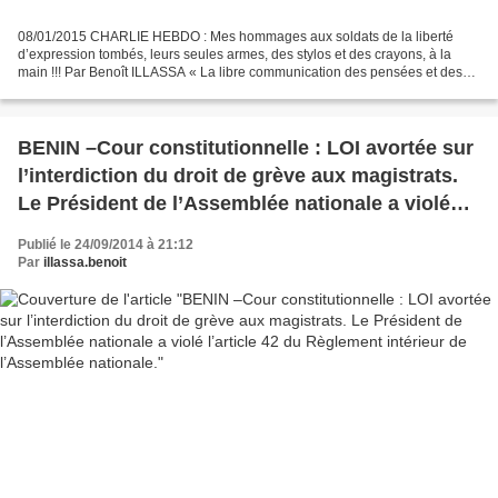
08/01/2015 CHARLIE HEBDO : Mes hommages aux soldats de la liberté
d’expression tombés, leurs seules armes, des stylos et des crayons, à la
main !!! Par Benoît ILLASSA « La libre communication des pensées et des
opinions est un des droits les plus précieux...
BENIN –Cour constitutionnelle : LOI avortée sur
l’interdiction du droit de grève aux magistrats.
Le Président de l’Assemblée nationale a violé
l’article 42 du Règlement intérieur de
Publié le 24/09/2014 à 21:12
l’Assemblée nationale.
Par
illassa.benoit