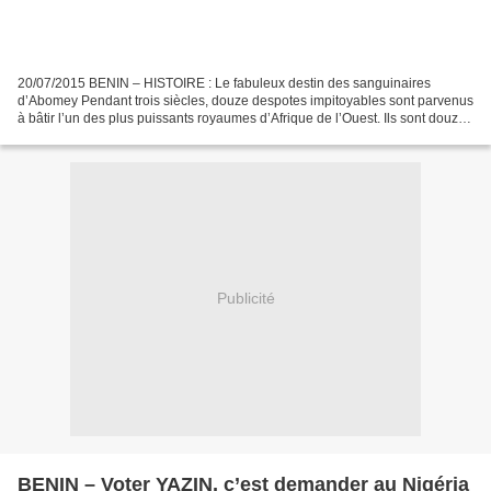
20/07/2015 BENIN – HISTOIRE : Le fabuleux destin des sanguinaires
d’Abomey Pendant trois siècles, douze despotes impitoyables sont parvenus
à bâtir l’un des plus puissants royaumes d’Afrique de l’Ouest. Ils sont douze.
Douze salopards impitoyables aux...
Publicité
BENIN – Voter YAZIN, c’est demander au Nigéria