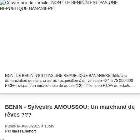
NON ! LE BENIN N’EST PAS UNE REPUBLIQUE BANANIERE Suite à la
dénonciation des faits ci-après : acquisition d’un véhicule 4X4 à 75 000 000
F CFA ; disparition miraculeuse de douze (12) millions de F CFA de tickets
valeurs SONACOP d’un coffre-fort non défoncé...
BENIN - Sylvestre AMOUSSOU: Un marchand de
rêves ???
Publié le 30/05/2015 à 13:49
Par
illassa.benoit