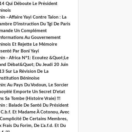
14 Qui Déboute Le Président
ninois
in –Affaire Yayi Contre Talon : La
ambre D’instruction Du Tgi De Paris
mande Un Complément
informations Au Gouvernement
ninois Et Rejette Le Mémoire
senté Par Boni Yayi
nin - Africa N°1: Ecoutez &Quot;Le
and Débat&Quot; Du Jeudi 20 Juin
13 Sur La Révision De La
nstitution Béninoise
nin: Au Pays Du Vodoun, Le Sorcier
oyèlé Emporte Un Secret D'etat
s Sa Tombe (Histoire Vraie) !!!
nin : Balade De Santé Du Président
 C.b.f. Et Madame À Cotonou, Avec
 Complicité De Certains Membres,
 Frais Du Forim, De L’a.f.d. Et Du