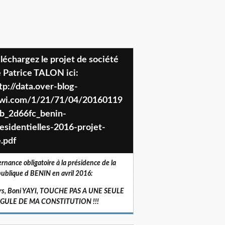
 Patrice TALON ici:
tp://data.over-blog-
iwi.com/1/21/71/04/20160119
b_2d66fc_benin-
esidentielles-2016-projet-
.pdf
ernance obligatoire à la présidence de la
ublique d BENIN en avril 2016:
rs, Boni YAYI, TOUCHE PAS A UNE SEULE
RGULE DE MA CONSTITUTION !!!