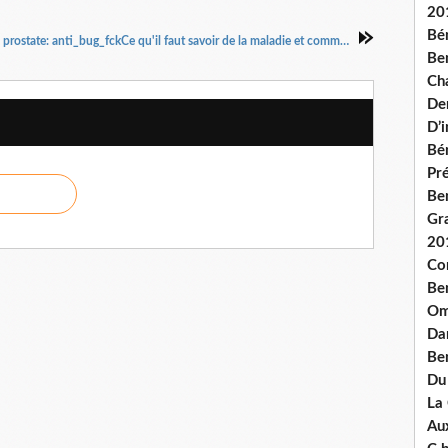
20
Bé
Cancer de la prostate: anti_bug_fckCe qu'il faut savoir de la maladie et comment la prévenir
Ben
Ch
De
D’
Bé
Pré
Be
Gr
20
Co
Be
Om
Dan
Be
Du
La
Aux