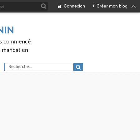
Connexion
+
Créer mon blog
ENIN
ons commencé
nd mandat en