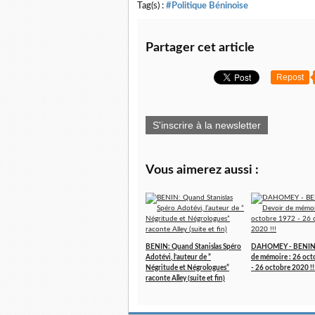
Tag(s) :
#Politique Béninoise
Partager cet article
Repost
S'inscrire à la newsletter
Vous aimerez aussi :
BENIN: Quand Stanislas Spéro
DAHOMEY - BENIN 
Adotévi, l’auteur de ”
de mémoire : 26 oc
Négritude et Négrologues”
- 26 octobre 2020 !!
raconte Alley (suite et fin)