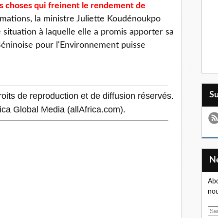
s choses qui freinent le rendement de
mations, la ministre Juliette Koudénoukpo
 situation à laquelle elle a promis apporter sa
Béninoise pour l'Environnement puisse
S
oits de reproduction et de diffusion réservés.
rica Global Media (allAfrica.com).
Abo
nou
E