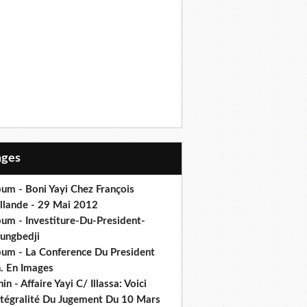
Pages
um - Boni Yayi Chez François
llande - 29 Mai 2012
bum - Investiture-Du-President-
ungbedji
bum - La Conference Du President
h. En Images
in - Affaire Yayi C/ Illassa: Voici
intégralité Du Jugement Du 10 Mars