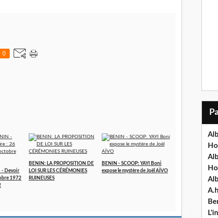
0
Alb
Ho
Al
BENIN: LA PROPOSITION DE
BENIN - SCOOP: YAYI Boni
Ho
- Devoir
LOI SUR LES CÉRÉMONIES
expose le mystère de Joël AÏVO
tobre 1972
RUINEUSES
Al
!
A.
Ben
L'