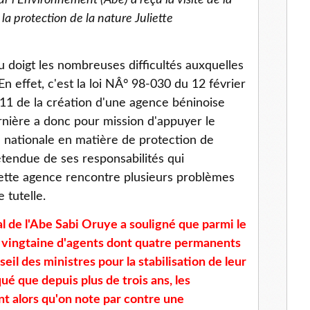
r l'Environnement (Abe) a reçu la visite de la
la protection de la nature Juliette
u doigt les nombreuses difficultés auxquelles
En effet, c'est la loi NÂ° 98-030 du 12 février
 11 de la création d'une agence béninoise
rnière a donc pour mission d'appuyer le
 nationale en matière de protection de
étendue de ses responsabilités qui
ette agence rencontre plusieurs problèmes
 tutelle.
al de l'Abe Sabi Oruye a souligné que parmi le
ne vingtaine d'agents dont quatre permanents
eil des ministres pour la stabilisation de leur
liqué que depuis plus de trois ans, les
t alors qu'on note par contre une