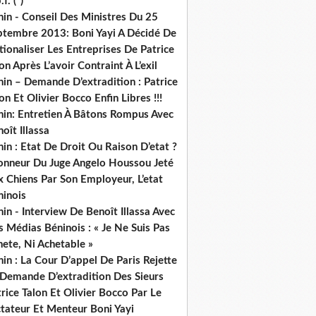
.f. (*)
in - Conseil Des Ministres Du 25
ptembre 2013: Boni Yayi A Décidé De
ionaliser Les Entreprises De Patrice
on Après L’avoir Contraint À L’exil
in – Demande D’extradition : Patrice
on Et Olivier Bocco Enfin Libres !!!
nin: Entretien À Bâtons Rompus Avec
oît Illassa
in : Etat De Droit Ou Raison D’etat ?
honneur Du Juge Angelo Houssou Jeté
 Chiens Par Son Employeur, L’etat
ninois
in - Interview De Benoît Illassa Avec
 Médias Béninois : « Je Ne Suis Pas
ete, Ni Achetable »
in : La Cour D’appel De Paris Rejette
 Demande D’extradition Des Sieurs
rice Talon Et Olivier Bocco Par Le
ctateur Et Menteur Boni Yayi