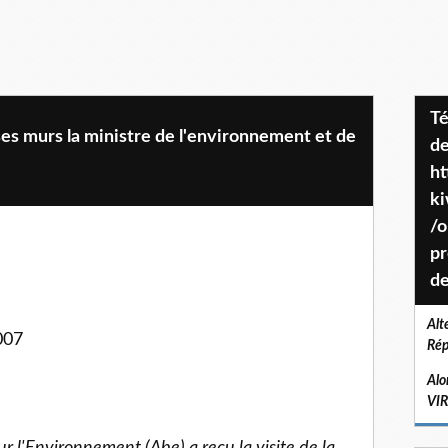
Téléchargez le projet de société
ses murs la ministre de l'environnement et de
de
ht
k
/o
pr
de
Alt
007
Rép
Alo
VI