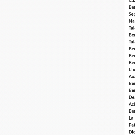
C.b
Ben
Se
Nat
Tal
Ben
Tal
Be
Ben
Ben
L’
Aux
Bé
Ben
Des
Ach
Ben
La
Pat
Di