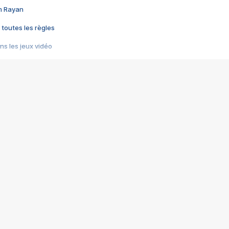
im Rayan
 toutes les règles
s les jeux vidéo
us choquant de Rockstar ? - Le scandale BULLY
e plus moche de Steam
du RÊVE tourne au CAUCHEMAR
pendant 8 heures
it… à tort
umiliés par un jeu vidéo
ire - Final Fantasy 8
ti un empire - Age of Empires
story DOFUS