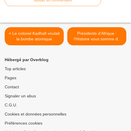
Ajouter un commentaire
< Le colonel Kadhafi voulait
Présidents d’Afrique :
la bombe atomique
l’Histoire vous somme de
répondre aux inepties de
Sarkozy. >
Hébergé par Overblog
Top articles
Pages
Contact
Signaler un abus
C.G.U.
Cookies et données personnelles
Préférences cookies