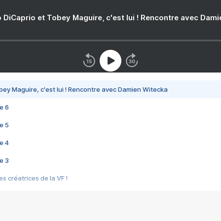
 DiCaprio et Tobey Maguire, c'est lui ! Rencontre avec Dam
bey Maguire, c'est lui ! Rencontre avec Damien Witecka
e 6
e 5
e 4
e 3
s créatrices de la VF !
e 2
e 1