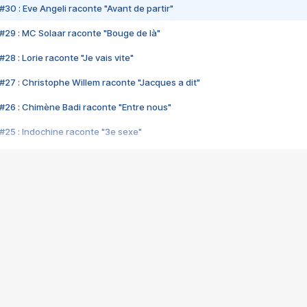
#30 : Eve Angeli raconte "Avant de partir"
#29 : MC Solaar raconte "Bouge de là"
28 : Lorie raconte "Je vais vite"
#27 : Christophe Willem raconte "Jacques a dit"
#26 : Chimène Badi raconte "Entre nous"
#25 : Indochine raconte "3e sexe"
#24 : Zaho raconte "C'est chelou"
#23 : Patrick Bruel raconte "Au café des délices"
#22 : Kyo raconte "Le chemin"
#21 : Nolwenn Leroy raconte "Cassé"
#20 : Patrick Hernandez raconte "Born to be alive"
#19 : Lorie raconte "Près de moi"
#18 : Michael Jones raconte "A nos actes manqués" (avec Jean-Jacque