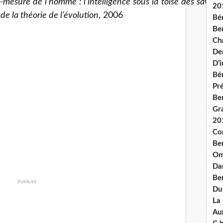
-mesure de l’homme : l’intelligence sous la toise des sava
20
de la théorie de l’évolution
, 2006
Bé
Ben
Ch
De
D’
Bé
Pré
Be
Gr
20
Co
Be
Om
Dan
Be
Publicité
Du
La
Aux