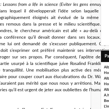
: Lessons from a life in science (Eviter les gens ennuyeux
dans lequel il développerait l’idée selon laquelle r
éographiquement éloignés ait évolué de la même faço
es remous dans la presse et le milieu scientifique. Pou
res, le chercheur américain est allé « au-delà d’un
la conférence qu’il devait donner dans ses locaux. De
me lui ont demandé de s’excuser publiquement. Cepen
n doit s’exprimer ont préféré maintenir ses interventi
terroger sur ses propos. Par conséquent, l’apôtre de l’in
rtie usurpé à la scientifique juive Rosalind Franklin, po
Alb
ranquillité. Une mobilisation plus active des médias 
Ho
aire pour couper court aux élucubrations du Dr. Watson. 
Al
auraient pas mérité que nous nous y arrêtions. Mais sa
Ho
ies qu’il est urgent de jeter aux oubliettes de l’humanité
Al
A.
Ben
L'