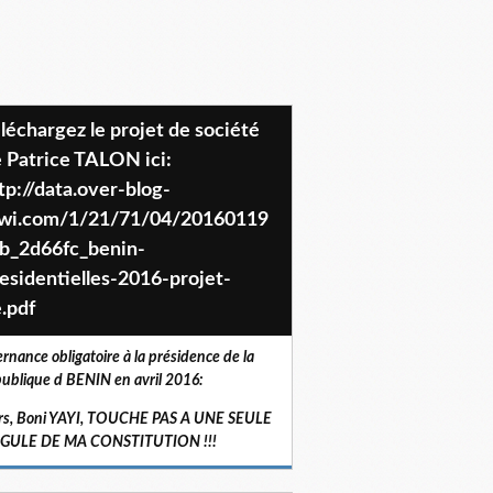
 Patrice TALON ici:
tp://data.over-blog-
iwi.com/1/21/71/04/20160119
b_2d66fc_benin-
esidentielles-2016-projet-
.pdf
ernance obligatoire à la présidence de la
ublique d BENIN en avril 2016:
rs, Boni YAYI, TOUCHE PAS A UNE SEULE
RGULE DE MA CONSTITUTION !!!