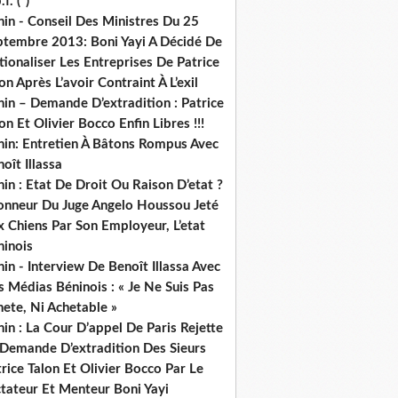
.f. (*)
in - Conseil Des Ministres Du 25
ptembre 2013: Boni Yayi A Décidé De
ionaliser Les Entreprises De Patrice
on Après L’avoir Contraint À L’exil
in – Demande D’extradition : Patrice
on Et Olivier Bocco Enfin Libres !!!
nin: Entretien À Bâtons Rompus Avec
oît Illassa
in : Etat De Droit Ou Raison D’etat ?
honneur Du Juge Angelo Houssou Jeté
 Chiens Par Son Employeur, L’etat
ninois
in - Interview De Benoît Illassa Avec
 Médias Béninois : « Je Ne Suis Pas
ete, Ni Achetable »
in : La Cour D’appel De Paris Rejette
 Demande D’extradition Des Sieurs
rice Talon Et Olivier Bocco Par Le
ctateur Et Menteur Boni Yayi