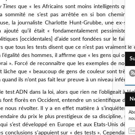
y Times
que « les Africains sont moins intelligents que 
la sommité ne s’est pas arrêtée en si bon chemin. S
se, la journaliste Charlotte Hunt-Grubbe, une ex-scient
a ajouté qu’il était « fondamentalement pessimiste qu
litiques [occidentales] d’aide sont fondées sur le fait qu
s que tous les tests disent que ce n’est pas vraiment le 
n l’égalité des hommes, il affirme que « les gens qui ont 
S
rai ». Forcé de reconnaître que les exemples de non-bla
er et lâche que « beaucoup de gens de couleur sont très t
uand ils n’ont pas fait leur preuve à un niveau inférieur
le test ADN dans la loi, alors que rien ne l’obligeait à légi
s font florès en Occident, entendre un scientifique de 
ue nous révolter. Il y a en effet matière à s’inquiéter l
Abo
ndaire du prix le plus prestigieux de sa discipline, s’ins
nou
e qui s’est développé en Europe et aux Etats-Unis dès l
E
s conclusions s’appuient sur « des tests ». Cependant, 