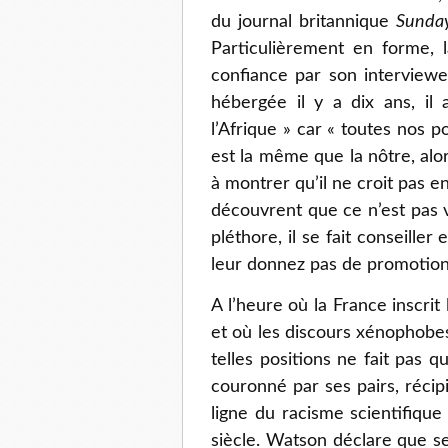
du journal britannique
Sunda
Particulièrement en forme, 
confiance par son intervieweu
hébergée il y a dix ans, il 
l’Afrique » car « toutes nos po
est la même que la nôtre, alor
à montrer qu’il ne croit pas e
découvrent que ce n’est pas v
pléthore, il se fait conseill
leur donnez pas de promotion q
A l’heure où la France inscrit 
et où les discours xénophobe
telles positions ne fait pas q
couronné par ses pairs, récipie
ligne du racisme scientifiqu
siècle. Watson déclare que se