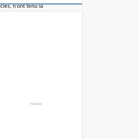
les, n’ont tenu la
des employées pour
de races humaines !
es entre les êtres
l pourrait ne plus
nfiance du conseil
teur du
Cold Spring
nfant atteint d’un
ons misogynes et
Publicité
é, prétextant que
il y a une dizaine
nter son dernier