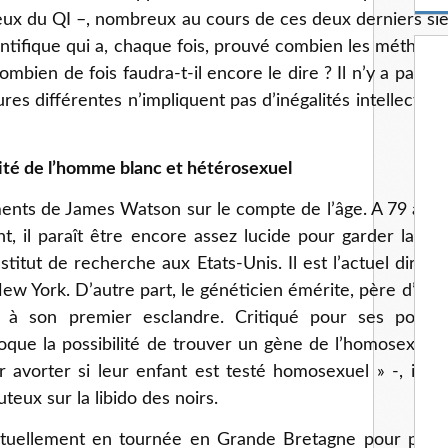
m
ceux du QI –, nombreux au cours de ces deux derniers sièc
a
entifique qui a, chaque fois, prouvé combien les métho
i
l
Combien de fois faudra-t-il encore le dire ? Il n’y a pas 
s différentes n’impliquent pas d’inégalités intellectuell
rité de l’homme blanc et hétérosexuel
ments de James Watson sur le compte de l’âge. A 79 ans, i
t, il paraît être encore assez lucide pour garder la co
stitut de recherche aux Etats-Unis. Il est l’actuel direc
w York. D’autre part, le généticien émérite, père d’un e
s à son premier esclandre. Critiqué pour ses positi
que la possibilité de trouver un gène de l’homosexualit
avorter si leur enfant est testé homosexuel » -, il a, 
eux sur la libido des noirs.
tuellement en tournée en Grande Bretagne pour prése