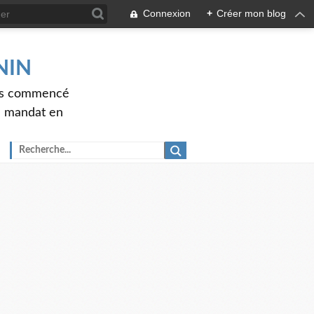
Connexion
+
Créer mon blog
ENIN
ons commencé
nd mandat en