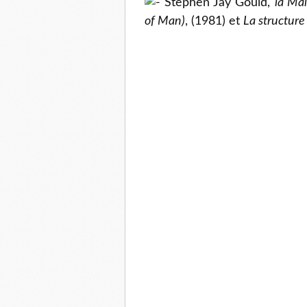
Stephen Jay Gould,
la Mal
of Man)
, (1981) et
La structure 