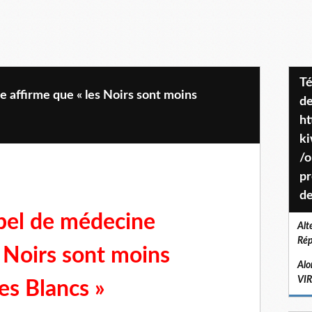
Téléchargez le projet de société
 affirme que « les Noirs sont moins
de
ht
k
/o
pr
de
bel de médecine
Alt
Rép
s Noirs sont moins
Alo
VI
les Blancs »