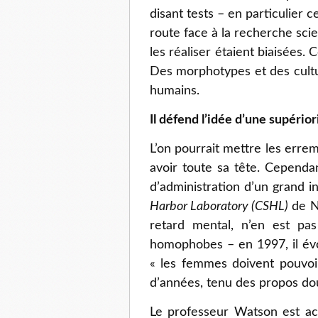
disant tests – en particulier 
route face à la recherche sci
les réaliser étaient biaisées. 
Des morphotypes et des culture
humains.
Il défend l’idée d’une supério
L’on pourrait mettre les erre
avoir toute sa tête. Cependan
d’administration d’un grand in
Harbor Laboratory (CSHL)
de Ne
retard mental, n’en est pa
homophobes – en 1997, il évo
« les femmes doivent pouvoir 
d’années, tenu des propos dout
Le professeur Watson est ac