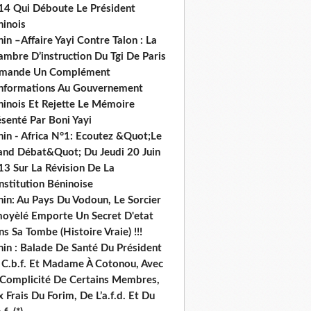
nts (The Mismeasure
14 Qui Déboute Le Président
ninois
in –Affaire Yayi Contre Talon : La
ambre D’instruction Du Tgi De Paris
mande Un Complément
informations Au Gouvernement
ninois Et Rejette Le Mémoire
senté Par Boni Yayi
nin - Africa N°1: Ecoutez &Quot;Le
and Débat&Quot; Du Jeudi 20 Juin
13 Sur La Révision De La
nstitution Béninoise
nin: Au Pays Du Vodoun, Le Sorcier
oyèlé Emporte Un Secret D'etat
s Sa Tombe (Histoire Vraie) !!!
nin : Balade De Santé Du Président
 C.b.f. Et Madame À Cotonou, Avec
 Complicité De Certains Membres,
 Frais Du Forim, De L’a.f.d. Et Du