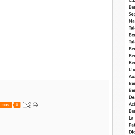
C.b
Ben
Se
Nat
Tal
Ben
Tal
Be
Ben
Ben
L’
Aux
Bé
Ben
Des
Ach
epost
0
Ben
La
Pat
Di