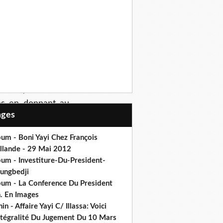
 : leçons d’une vie
ien ne prouve que
n.. Ses récentes
r la direction du
 niveau de débat
s associations de
dant, les autres
ons en donnant au
Pages
égalité des races,
urra distiller son
um - Boni Yayi Chez François
et des politiques
llande - 29 Mai 2012
S’il n’était qu’un
bum - Investiture-Du-President-
 position pourrait
ungbedji
.
bum - La Conference Du President
h. En Images
in - Affaire Yayi C/ Illassa: Voici
intégralité Du Jugement Du 10 Mars