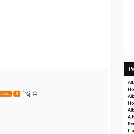
Alb
Ho
epost
0
Al
Ho
Al
A.
Ben
L'