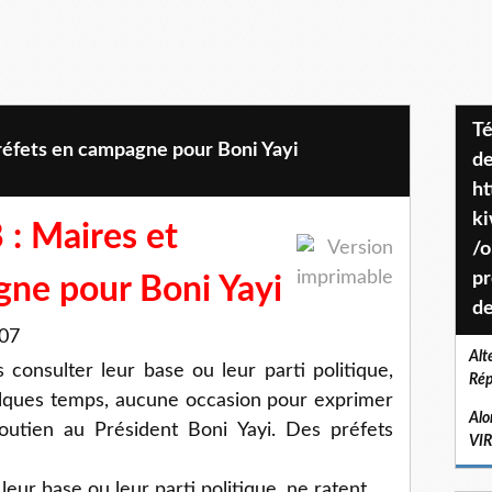
Téléchargez le projet de société
réfets en campagne pour Boni Yayi
de
ht
k
 : Maires et
/o
pr
gne pour Boni Yayi
de
2007
Alt
 consulter leur base ou leur parti politique,
Rép
elques temps, aucune occasion pour exprimer
Alo
outien au Président Boni Yayi. Des préfets
VI
leur base ou leur parti politique, ne ratent