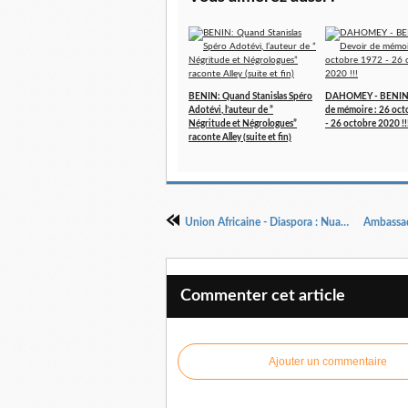
BENIN: Quand Stanislas Spéro
DAHOMEY - BENIN 
Adotévi, l’auteur de ”
de mémoire : 26 oc
Négritude et Négrologues”
- 26 octobre 2020 !!
raconte Alley (suite et fin)
Union Africaine - Diaspora : Nuages
Commenter cet article
Ajouter un commentaire