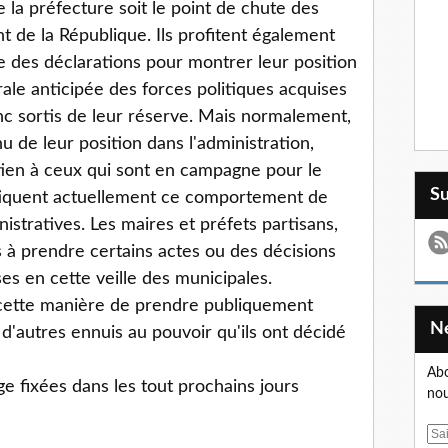
 la préfecture soit le point de chute des
 de la République. Ils profitent également
e des déclarations pour montrer leur position
ale anticipée des forces politiques acquises
nc sortis de leur réserve. Mais normalement,
u de leur position dans l'administration,
tien à ceux qui sont en campagne pour le
S
ritiquent actuellement ce comportement de
nistratives. Les maires et préfets partisans,
és à prendre certains actes ou des décisions
es en cette veille des municipales.
 cette manière de prendre publiquement
 d'autres ennuis au pouvoir qu'ils ont décidé
Abo
e fixées dans les tout prochains jours
nou
E