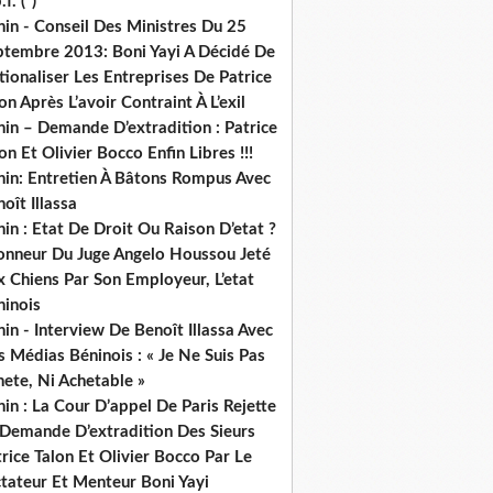
.f. (*)
in - Conseil Des Ministres Du 25
ptembre 2013: Boni Yayi A Décidé De
ionaliser Les Entreprises De Patrice
on Après L’avoir Contraint À L’exil
in – Demande D’extradition : Patrice
on Et Olivier Bocco Enfin Libres !!!
nin: Entretien À Bâtons Rompus Avec
oît Illassa
in : Etat De Droit Ou Raison D’etat ?
honneur Du Juge Angelo Houssou Jeté
 Chiens Par Son Employeur, L’etat
ninois
in - Interview De Benoît Illassa Avec
 Médias Béninois : « Je Ne Suis Pas
ete, Ni Achetable »
in : La Cour D’appel De Paris Rejette
 Demande D’extradition Des Sieurs
rice Talon Et Olivier Bocco Par Le
ctateur Et Menteur Boni Yayi