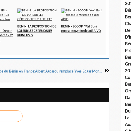
20
Bé
Ben
Ch
BENIN: LA PROPOSITION DE
BENIN - SCOOP: YAYI Boni
De
- Devoir
LOI SUR LES CÉRÉMONIES
expose le mystère de Joël AÏVO
tobre 1972
RUINEUSES
D’
!
Bé
Pré
Be
Gr
20
Ambassade du Bénin en France:Albert Agossou remplace Yves-Edgar Monnou
Co
Be
Om
Dan
Be
Du
La
Aux