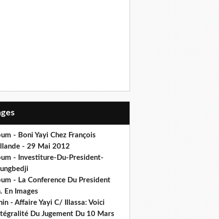
Pages
um - Boni Yayi Chez François
llande - 29 Mai 2012
bum - Investiture-Du-President-
ungbedji
bum - La Conference Du President
h. En Images
in - Affaire Yayi C/ Illassa: Voici
intégralité Du Jugement Du 10 Mars