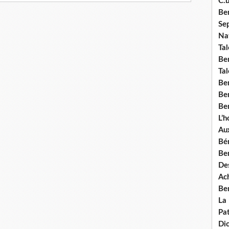
C.b
Ben
Se
Nat
Tal
Ben
Tal
Be
Ben
Ben
L’
Aux
Bé
Ben
Des
Ach
Ben
La
Pat
Di