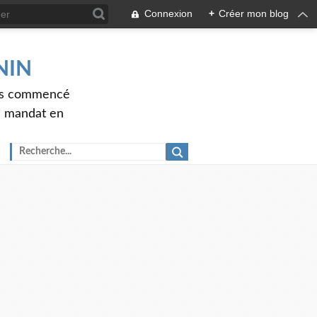
Connexion
+
Créer mon blog
ENIN
ons commencé
nd mandat en