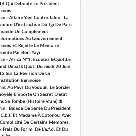
14 Qui Déboute Le Président
ninois
in –Affaire Yayi Contre Talon : La
ambre D’instruction Du Tgi De Paris
mande Un Complément
informations Au Gouvernement
ninois Et Rejette Le Mémoire
senté Par Boni Yayi
nin - Africa N°1: Ecoutez &Quot;Le
and Débat&Quot; Du Jeudi 20 Juin
13 Sur La Révision De La
nstitution Béninoise
nin: Au Pays Du Vodoun, Le Sorcier
oyèlé Emporte Un Secret D'etat
s Sa Tombe (Histoire Vraie) !!!
nin : Balade De Santé Du Président
 C.b.f. Et Madame À Cotonou, Avec
 Complicité De Certains Membres,
 Frais Du Forim, De L’a.f.d. Et Du