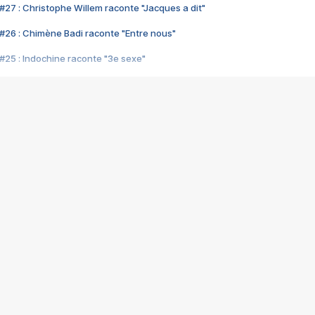
#27 : Christophe Willem raconte "Jacques a dit"
#26 : Chimène Badi raconte "Entre nous"
#25 : Indochine raconte "3e sexe"
#24 : Zaho raconte "C'est chelou"
#23 : Patrick Bruel raconte "Au café des délices"
#22 : Kyo raconte "Le chemin"
#21 : Nolwenn Leroy raconte "Cassé"
#20 : Patrick Hernandez raconte "Born to be alive"
#19 : Lorie raconte "Près de moi"
#18 : Michael Jones raconte "A nos actes manqués" (avec Jean-Jacque
#17 : Khaled raconte "Aïcha"
#16 : Corneille raconte "Parce qu'on vient de loin"
#15 : Indochine raconte "L'aventurier"