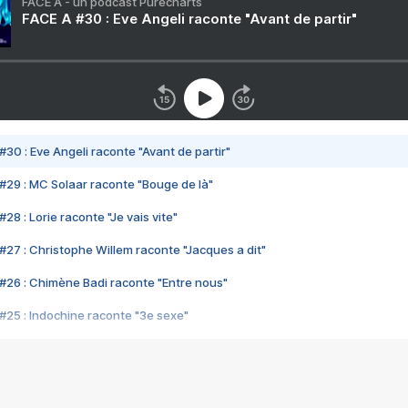
FACE A - un podcast Purecharts
FACE A #30 : Eve Angeli raconte "Avant de partir"
#30 : Eve Angeli raconte "Avant de partir"
#29 : MC Solaar raconte "Bouge de là"
28 : Lorie raconte "Je vais vite"
#27 : Christophe Willem raconte "Jacques a dit"
#26 : Chimène Badi raconte "Entre nous"
#25 : Indochine raconte "3e sexe"
#24 : Zaho raconte "C'est chelou"
#23 : Patrick Bruel raconte "Au café des délices"