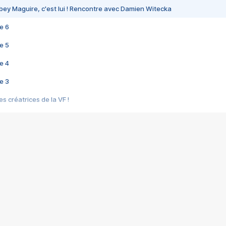
bey Maguire, c'est lui ! Rencontre avec Damien Witecka
e 6
e 5
e 4
e 3
s créatrices de la VF !
e 2
e 1
e Mektoub My Love arrive enfin ! Rencontre avec Shaïn Boumedine et Sal
i : après Toni en famille
elle réalise le bouleversant Dites lui que je l'aime
ais ! Rencontre autour de Vie privée de Rebecca Zlotowski