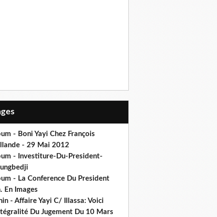
Pages
um - Boni Yayi Chez François
llande - 29 Mai 2012
bum - Investiture-Du-President-
ungbedji
bum - La Conference Du President
h. En Images
in - Affaire Yayi C/ Illassa: Voici
intégralité Du Jugement Du 10 Mars