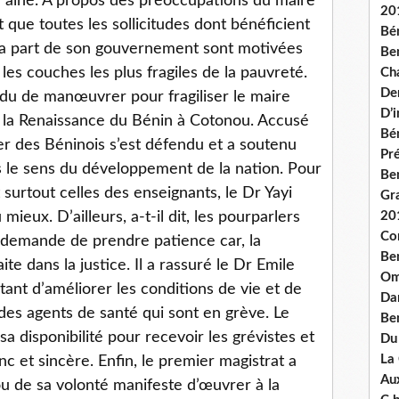
on aîné. A propos des préoccupations du maire
20
t que toutes les sollicitudes dont bénéficient
Bé
la part de son gouvernement sont motivées
Ben
les couches les plus fragiles de la pauvreté.
Ch
De
endu de manœuvrer pour fragiliser le maire
D’
i la Renaissance du Bénin à Cotonou. Accusé
Bé
ier des Béninois s’est défendu et a soutenu
Pré
ns le sens du développement de la nation. Pour
Be
 surtout celles des enseignants, le Dr Yayi
Gr
mieux. D’ailleurs, a-t-il dit, les pourparlers
20
Co
 demande de prendre patience car, la
Be
ite dans la justice. Il a rassuré le Dr Emile
Om
ant d’améliorer les conditions de vie et de
Dan
 des agents de santé qui sont en grève. Le
Be
sa disponibilité pour recevoir les grévistes et
Du
La
nc et sincère. Enfin, le premier magistrat a
Aux
ou de sa volonté manifeste d’œuvrer à la