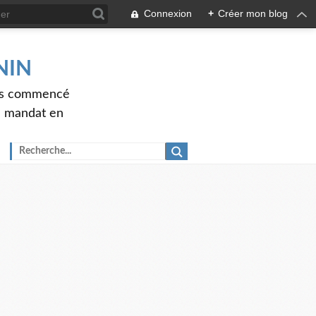
Connexion
+
Créer mon blog
ENIN
ons commencé
nd mandat en