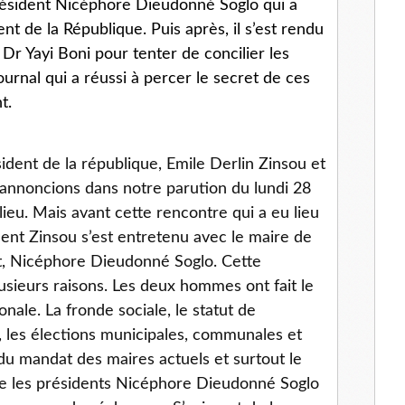
président Nicéphore Dieudonné Soglo qui a
ent de la République. Puis après, il s’est rendu
Dr Yayi Boni pour tenter de concilier les
ournal qui a réussi à percer le secret de ces
t.
ident de la république, Emile Derlin Zinsou et
’annoncions dans notre parution du lundi 28
 lieu. Mais avant cette rencontre qui a eu lieu
dent Zinsou s’est entretenu avec le maire de
at, Nicéphore Dieudonné Soglo. Cette
usieurs raisons. Les deux hommes ont fait le
ionale. La fronde sociale, le statut de
se, les élections municipales, communales et
 du mandat des maires actuels et surtout le
tre les présidents Nicéphore Dieudonné Soglo