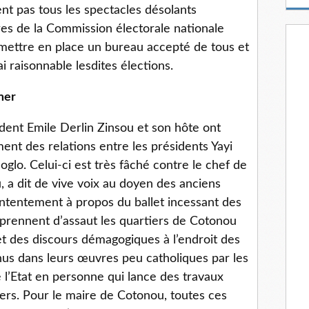
m
t pas tous les spectacles désolants
a
es de la Commission électorale nationale
i
mettre en place un bureau accepté de tous et
l
i raisonnable lesdites élections.
mer
ident Emile Derlin Zinsou et son hôte ont
ment des relations entre les présidents Yayi
lo. Celui-ci est très fâché contre le chef de
u, a dit de vive voix au doyen des anciens
ntentement à propos du ballet incessant des
prennent d’assaut les quartiers de Cotonou
t des discours démagogiques à l’endroit des
enus dans leurs œuvres peu catholiques par les
 l’Etat en personne qui lance des travaux
iers. Pour le maire de Cotonou, toutes ces