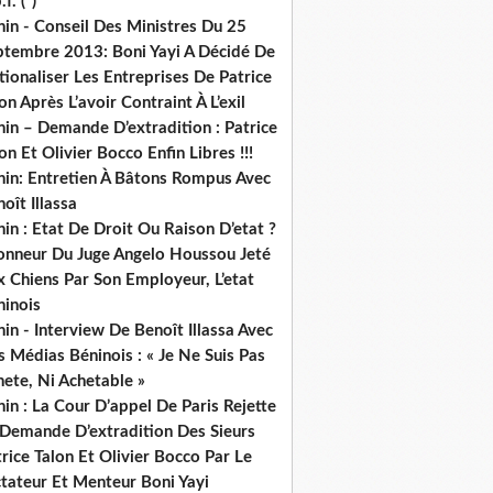
.f. (*)
in - Conseil Des Ministres Du 25
ptembre 2013: Boni Yayi A Décidé De
ionaliser Les Entreprises De Patrice
on Après L’avoir Contraint À L’exil
in – Demande D’extradition : Patrice
on Et Olivier Bocco Enfin Libres !!!
nin: Entretien À Bâtons Rompus Avec
oît Illassa
in : Etat De Droit Ou Raison D’etat ?
honneur Du Juge Angelo Houssou Jeté
 Chiens Par Son Employeur, L’etat
ninois
in - Interview De Benoît Illassa Avec
 Médias Béninois : « Je Ne Suis Pas
ete, Ni Achetable »
in : La Cour D’appel De Paris Rejette
 Demande D’extradition Des Sieurs
rice Talon Et Olivier Bocco Par Le
ctateur Et Menteur Boni Yayi