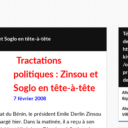
Téléchargez le projet de société
et Soglo en tête-à-tête
de
ht
k
Tractations
/o
politiques : Zinsou et
pr
de
Soglo en tête-à-tête
Alt
7
février 2008
Rép
Alo
at du Bénin, le président Emile Derlin Zinsou
VI
rgé hier. Dans la matinée, il a reçu à son