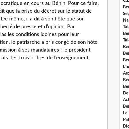
C.b
ocratique en cours au Bénin. Pour ce faire,
Ben
it que la prise du décret sur le statut de
Se
t. De même, il a dit à son hôte que son
Nat
berté de presse et d’opinion. Par
Tal
Ben
as les conditions idoines pour leur
Tal
ien, le patriarche a pris congé de son hôte
Be
mission à ses mandataires : le président
Ben
cats des trois ordres de l’enseignement.
Ben
L’
Aux
Bé
Ben
Des
Ach
Ben
La
Pat
Di