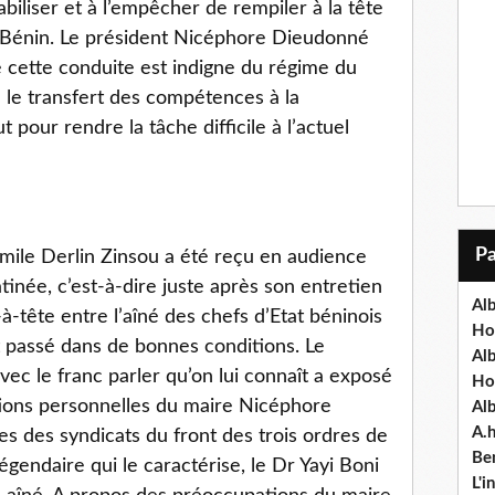
abiliser et à l’empêcher de rempiler à la tête
 Bénin. Le président Nicéphore Dieudonné
 cette conduite est indigne du régime du
e le transfert des compétences à la
t pour rendre la tâche difficile à l’actuel
mile Derlin Zinsou a été reçu en audience
atinée, c’est-à-dire juste après son entretien
Alb
-à-tête entre l’aîné des chefs d’Etat béninois
Ho
st passé dans de bonnes conditions. Le
Al
vec le franc parler qu’on lui connaît a exposé
Ho
tions personnelles du maire Nicéphore
Al
A.
s des syndicats du front des trois ordres de
Ben
égendaire qui le caractérise, le Dr Yayi Boni
L'