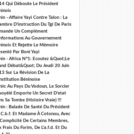
14 Qui Déboute Le Président
ninois
in –Affaire Yayi Contre Talon : La
ambre D’instruction Du Tgi De Paris
mande Un Complément
informations Au Gouvernement
ninois Et Rejette Le Mémoire
senté Par Boni Yayi
nin - Africa N°1: Ecoutez &Quot;Le
and Débat&Quot; Du Jeudi 20 Juin
13 Sur La Révision De La
nstitution Béninoise
nin: Au Pays Du Vodoun, Le Sorcier
oyèlé Emporte Un Secret D'etat
s Sa Tombe (Histoire Vraie) !!!
nin : Balade De Santé Du Président
 C.b.f. Et Madame À Cotonou, Avec
 Complicité De Certains Membres,
 Frais Du Forim, De L’a.f.d. Et Du