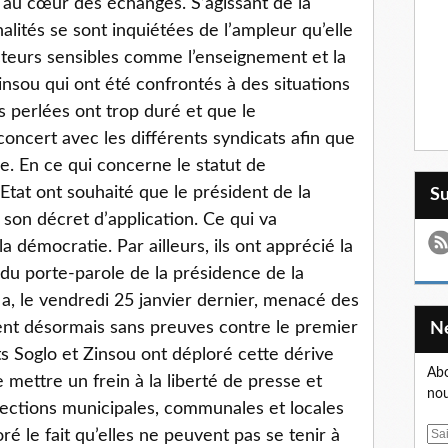
t au cœur des échanges. S’agissant de la
alités se sont inquiétées de l’ampleur qu’elle
teurs sensibles comme l’enseignement et la
insou qui ont été confrontés à des situations
s perlées ont trop duré et que le
oncert avec les différents syndicats afin que
le. En ce qui concerne le statut de
’Etat ont souhaité que le président de la
S
on décret d’application. Ce qui va
 démocratie. Par ailleurs, ils ont apprécié la
du porte-parole de la présidence de la
a, le vendredi 25 janvier dernier, menacé des
nt désormais sans preuves contre le premier
ts Soglo et Zinsou ont déploré cette dérive
Abo
 mettre un frein à la liberté de presse et
nou
élections municipales, communales et locales
ré le fait qu’elles ne peuvent pas se tenir à
E