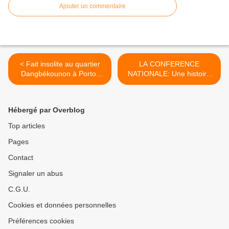
Ajouter un commentaire
< Fait insolite au quartier
LA CONFERENCE
Dangbékounon à Porto-
NATIONALE: Une histoire
Novo : Un oiseau se
oubliee par la jeunesse
transforme en une vieille
béninoise >
femme
Hébergé par Overblog
Top articles
Pages
Contact
Signaler un abus
C.G.U.
Cookies et données personnelles
Préférences cookies