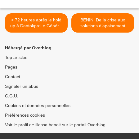
< 72 heures après le hold
BENIN: De la crise aux
up à Dantokpa:Le Général
solutions d’apaisement
Félix HESSOU doit
d’Albert Tévoèdjrè >
démissionner !
Hébergé par Overblog
Top articles
Pages
Contact
Signaler un abus
C.G.U.
Cookies et données personnelles
Préférences cookies
Voir le profil de illassa.benoit sur le portail Overblog