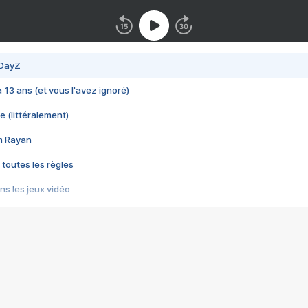
 DayZ
 a 13 ans (et vous l'avez ignoré)
e (littéralement)
im Rayan
 toutes les règles
s les jeux vidéo
us choquant de Rockstar ? - Le scandale BULLY
e plus moche de Steam
du RÊVE tourne au CAUCHEMAR
pendant 8 heures