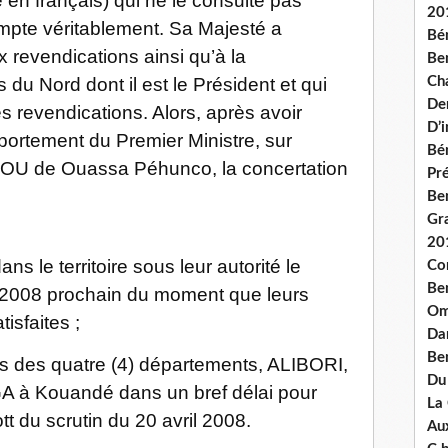
é en français) qui ne le consulte pas
20
ompte véritablement. Sa Majesté a
Bé
 revendications ainsi qu’à la
Ben
du Nord dont il est le Président et qui
Ch
De
ces revendications. Alors, après avoir
D’
rtement du Premier Ministre, sur
Bé
ROU de Ouassa Péhunco, la concertation
Pré
Be
Gr
20
ans le territoire sous leur autorité le
Co
Be
il 2008 prochain du moment que leurs
Om
isfaites ;
Dan
Be
ois des quatre (4) départements, ALIBORI,
Du
 Kouandé dans un bref délai pour
La
tt du scrutin du 20 avril 2008.
Aux