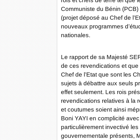
rois et chefs de terre tel que l
Communiste du Bénin (PCB) re
(projet déposé au Chef de l’E
nouveaux programmes d’étude 
nationales.
Le rapport de sa Majesté SER
de ces revendications et que l
Chef de l’Etat que sont les Ch
sujets à débattre aux seuls pré
effet seulement. Les rois pré
revendications relatives à la 
et coutumes soient ainsi mép
Boni YAYI en complicité avec 
particulièrement invectivé le
gouvernementale présents, M