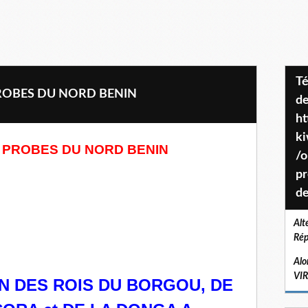
Téléchargez le projet de société
ROBES DU NORD BENIN
de
ht
k
 PROBES DU NORD BENIN
/o
pr
de
Alt
Rép
Alo
VI
N DES ROIS DU BORGOU, DE