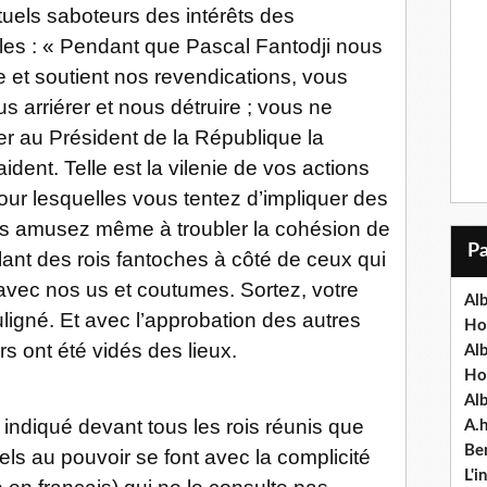
ectuels saboteurs des intérêts des
ales : « Pendant que Pascal Fantodji nous
 et soutient nos revendications, vous
s arriérer et nous détruire ; vous ne
er au Président de la République la
dent. Telle est la vilenie de vos actions
our lesquelles vous tentez d’impliquer des
s amusez même à troubler la cohésion de
lant des rois fantoches à côté de ceux qui
avec nos us et coutumes. Sortez, votre
Alb
souligné. Et avec l’approbation des autres
Ho
rs ont été vidés des lieux.
Al
Ho
Al
ndiqué devant tous les rois réunis que
A.
Ben
els au pouvoir se font avec la complicité
L'