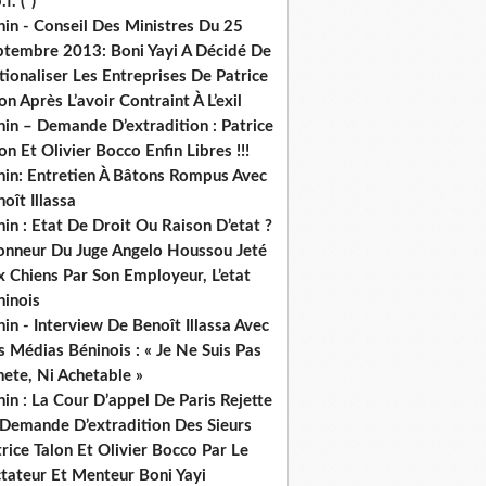
.f. (*)
in - Conseil Des Ministres Du 25
ptembre 2013: Boni Yayi A Décidé De
ionaliser Les Entreprises De Patrice
on Après L’avoir Contraint À L’exil
in – Demande D’extradition : Patrice
on Et Olivier Bocco Enfin Libres !!!
nin: Entretien À Bâtons Rompus Avec
oît Illassa
in : Etat De Droit Ou Raison D’etat ?
honneur Du Juge Angelo Houssou Jeté
 Chiens Par Son Employeur, L’etat
ninois
in - Interview De Benoît Illassa Avec
 Médias Béninois : « Je Ne Suis Pas
ete, Ni Achetable »
in : La Cour D’appel De Paris Rejette
 Demande D’extradition Des Sieurs
rice Talon Et Olivier Bocco Par Le
ctateur Et Menteur Boni Yayi