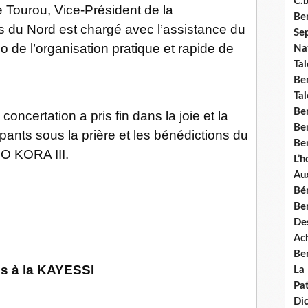
C.b
Tourou, Vice-Président de la
Ben
s du Nord est chargé avec l’assistance du
Se
e l’organisation pratique et rapide de
Nat
Tal
Ben
Tal
Be
concertation a pris fin dans la joie et la
Ben
cipants sous la prière et les bénédictions du
Ben
O KORA III.
L’
Aux
Bé
Ben
Des
Ach
Ben
is à la KAYESSI
La
Pat
Di