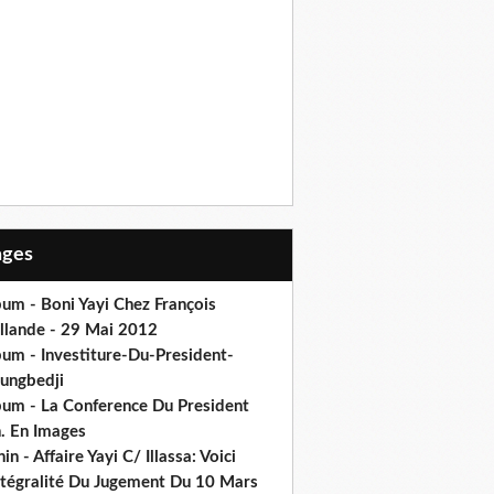
Pages
um - Boni Yayi Chez François
llande - 29 Mai 2012
bum - Investiture-Du-President-
ungbedji
bum - La Conference Du President
h. En Images
in - Affaire Yayi C/ Illassa: Voici
intégralité Du Jugement Du 10 Mars