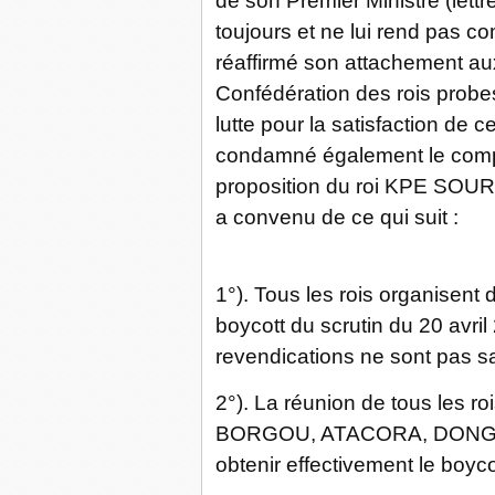
de son Premier Ministre (lettr
toujours et ne lui rend pas c
réaffirmé son attachement aux
Confédération des rois probes 
lutte pour la satisfaction de 
condamné également le compo
proposition du roi KPE SOU
a convenu de ce qui suit :
1°). Tous les rois organisent d
boycott du scrutin du 20 avr
revendications ne sont pas sat
2°). La réunion de tous les r
BORGOU, ATACORA, DONGA à
obtenir effectivement le boyco