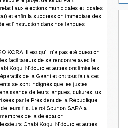
e stipule le projet de loi du Parti
m
latif aux élections municipales et locales
a
i
tat) et enfin la suppression immédiate des
l
et l’instruction dans nos langues
O KORA III est qu’il n’a pas été question
es facilitateurs de sa rencontre avec le
abi Kogui N’douro et autres ont limité les
paratifs de la Gaani et ont tout fait à cet
sents se sont indignés que les justes
renaissance de leurs langues, cultures, us
risées par le Président de la République
de leurs fils. Le roi Sounon SARA a
s membres de la délégation
essieurs Chabi Kogui N’douro et autres