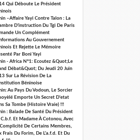
14 Qui Déboute Le Président
ninois
in –Affaire Yayi Contre Talon : La
ambre D’instruction Du Tgi De Paris
mande Un Complément
informations Au Gouvernement
ninois Et Rejette Le Mémoire
senté Par Boni Yayi
nin - Africa N°1: Ecoutez &Quot;Le
and Débat&Quot; Du Jeudi 20 Juin
13 Sur La Révision De La
nstitution Béninoise
nin: Au Pays Du Vodoun, Le Sorcier
oyèlé Emporte Un Secret D'etat
s Sa Tombe (Histoire Vraie) !!!
nin : Balade De Santé Du Président
 C.b.f. Et Madame À Cotonou, Avec
 Complicité De Certains Membres,
 Frais Du Forim, De L’a.f.d. Et Du