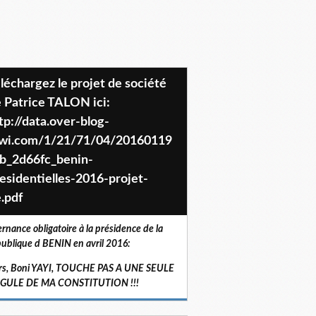
 Patrice TALON ici:
tp://data.over-blog-
iwi.com/1/21/71/04/20160119
b_2d66fc_benin-
esidentielles-2016-projet-
.pdf
ernance obligatoire à la présidence de la
ublique d BENIN en avril 2016:
rs, Boni YAYI, TOUCHE PAS A UNE SEULE
RGULE DE MA CONSTITUTION !!!