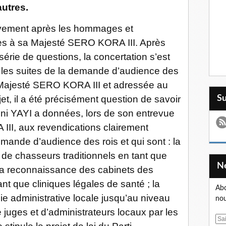
utres.
tivement après les hommages et
ces à sa Majesté SERO KORA III. Après
érie de questions, la concertation s’est
 les suites de la demande d’audience des
 Majesté SERO KORA III et adressée au
et, il a été précisément question de savoir
S
oni YAYI a données, lors de son entrevue
II, aux revendications clairement
emande d’audience des rois et qui sont : la
e chasseurs traditionnels en tant que
 la reconnaissance des cabinets des
ant que cliniques légales de santé ; la
Abo
e administrative locale jusqu’au niveau
nou
e juges et d’administrateurs locaux par les
E