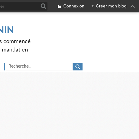
Connexion
+
Créer mon blog
ENIN
ons commencé
nd mandat en