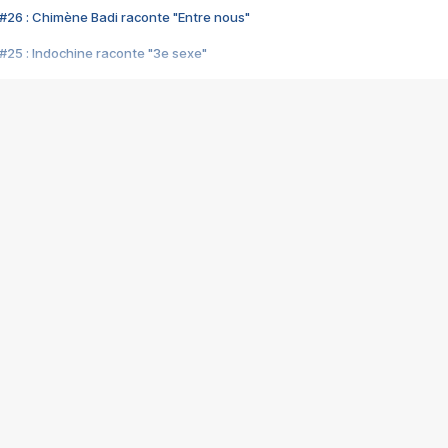
#26 : Chimène Badi raconte "Entre nous"
#25 : Indochine raconte "3e sexe"
#24 : Zaho raconte "C'est chelou"
#23 : Patrick Bruel raconte "Au café des délices"
#22 : Kyo raconte "Le chemin"
#21 : Nolwenn Leroy raconte "Cassé"
#20 : Patrick Hernandez raconte "Born to be alive"
#19 : Lorie raconte "Près de moi"
#18 : Michael Jones raconte "A nos actes manqués" (avec Jean-Jacque
#17 : Khaled raconte "Aïcha"
#16 : Corneille raconte "Parce qu'on vient de loin"
#15 : Indochine raconte "L'aventurier"