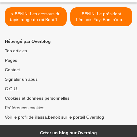
< BENIN: Les dessous du
BENIN: Le président
tapis rouge du roi Boni 1er
béninois Yayi Boni n’a pas
à Glo
fini de digérer son plat de
couleuvres. >
Hébergé par Overblog
Top articles
Pages
Contact
Signaler un abus
C.G.U.
Cookies et données personnelles
Préférences cookies
Voir le profil de illassa.benoit sur le portail Overblog
Créer un blog sur Overblog