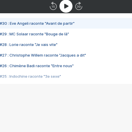
#30 : Eve Angeli raconte "Avant de partir"
#29 : MC Solaar raconte "Bouge de là"
28 : Lorie raconte "Je vais vite"
#27 : Christophe Willem raconte "Jacques a dit"
#26 : Chimène Badi raconte "Entre nous"
#25 : Indochine raconte "3e sexe"
#24 : Zaho raconte "C'est chelou"
#23 : Patrick Bruel raconte "Au café des délices"
#22 : Kyo raconte "Le chemin"
#21 : Nolwenn Leroy raconte "Cassé"
#20 : Patrick Hernandez raconte "Born to be alive"