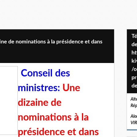
Téléchargez le projet de société
ine de nominations à la présidence et dans
de
ht
k
/o
Conseil des
pr
ministres:
Une
de
Alt
dizaine de
Rép
nominations à la
Alo
VI
présidence et dans