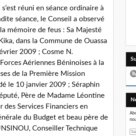
 s’est réuni en séance ordinaire à
dite séance, le Conseil a observé
 la mémoire de feus : Sa Majesté
Kika, dans la Commune de Ouassa
évrier 2009 ; Cosme N.
S
Forces Aériennes Béninoises à la
ises de la Première Mission
dé le 10 janvier 2009 ; Séraphin
éputé, Père de Madame Léontine
 des Services Financiers en
Abo
Générale du Budget et beau père de
nou
NSINOU, Conseiller Technique
E