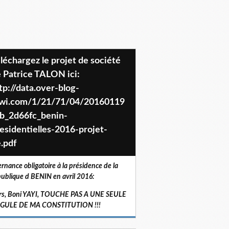
 Patrice TALON ici:
tp://data.over-blog-
iwi.com/1/21/71/04/20160119
b_2d66fc_benin-
esidentielles-2016-projet-
.pdf
ernance obligatoire à la présidence de la
ublique d BENIN en avril 2016:
rs, Boni YAYI, TOUCHE PAS A UNE SEULE
RGULE DE MA CONSTITUTION !!!