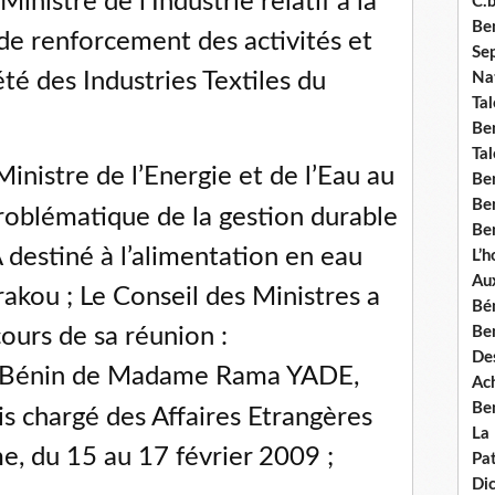
inistre de l’Industrie relatif à la
C.b
Ben
de renforcement des activités et
Se
été des Industries Textiles du
Nat
Tal
Ben
Tal
nistre de l’Energie et de l’Eau au
Be
Ben
 problématique de la gestion durable
Ben
destiné à l’alimentation en eau
L’
Aux
rakou ; Le Conseil des Ministres a
Bé
cours de sa réunion :
Ben
Des
 au Bénin de Madame Rama YADE,
Ach
Ben
is chargé des Affaires Etrangères
La
e, du 15 au 17 février 2009 ;
Pat
Di