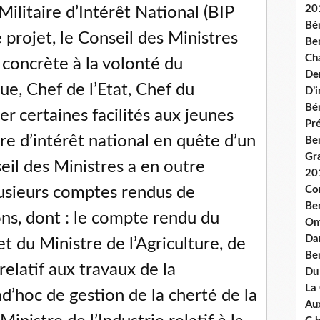
20
ilitaire d’Intérêt National (BIP
Bé
projet, le Conseil des Ministres
Ben
Ch
 concrète à la volonté du
De
ue, Chef de l’Etat, Chef du
D’
Bé
 certaines facilités aux jeunes
Pré
ire d’intérêt national en quête d’un
Be
Gr
eil des Ministres a en outre
20
usieurs comptes rendus de
Co
Be
ons, dont : le compte rendu du
Om
Dan
 du Ministre de l’Agriculture, de
Be
relatif aux travaux de la
Du
La
’hoc de gestion de la cherté de la
Aux