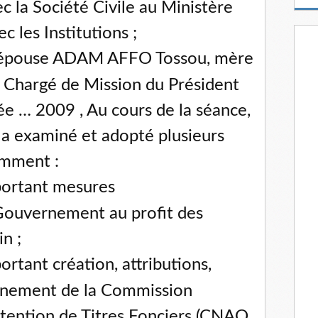
c la Société Civile au Ministère
m
a
c les Institutions ;
i
l
épouse ADAM AFFO Tossou, mère
 Chargé de Mission du Président
ée … 2009 , Au cours de la séance,
 a examiné et adopté plusieurs
amment :
portant mesures
ouvernement au profit des
n ;
rtant création, attributions,
onnement de la Commission
btention de Titres Fonciers (CNAO