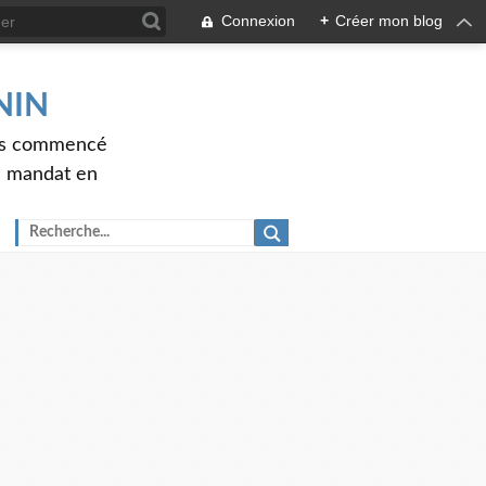
Connexion
+
Créer mon blog
ENIN
ons commencé
nd mandat en