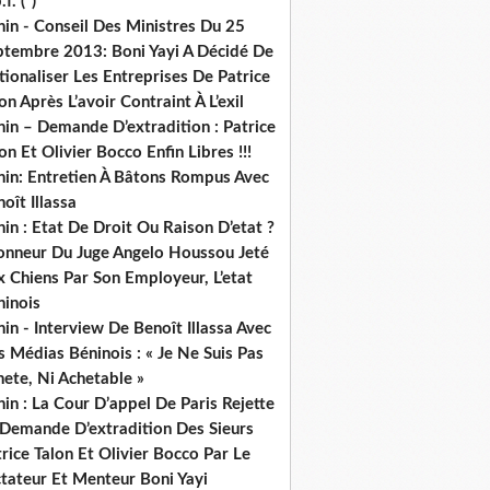
.f. (*)
in - Conseil Des Ministres Du 25
ptembre 2013: Boni Yayi A Décidé De
ionaliser Les Entreprises De Patrice
on Après L’avoir Contraint À L’exil
in – Demande D’extradition : Patrice
on Et Olivier Bocco Enfin Libres !!!
nin: Entretien À Bâtons Rompus Avec
oît Illassa
in : Etat De Droit Ou Raison D’etat ?
honneur Du Juge Angelo Houssou Jeté
 Chiens Par Son Employeur, L’etat
ninois
in - Interview De Benoît Illassa Avec
 Médias Béninois : « Je Ne Suis Pas
ete, Ni Achetable »
in : La Cour D’appel De Paris Rejette
 Demande D’extradition Des Sieurs
rice Talon Et Olivier Bocco Par Le
ctateur Et Menteur Boni Yayi