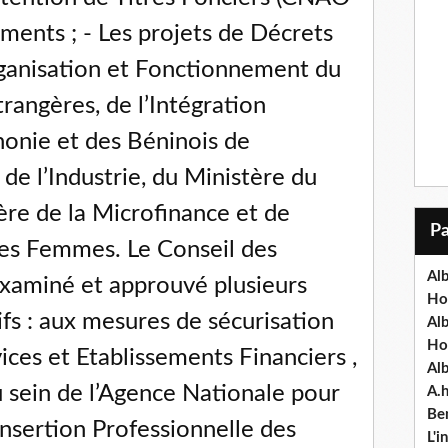
ents ; - Les projets de Décrets
rganisation et Fonctionnement du
trangères, de l’Intégration
honie et des Béninois de
 de l’Industrie, du Ministère du
re de la Microfinance et de
des Femmes. Le Conseil des
Alb
xaminé et approuvé plusieurs
Ho
ifs : aux mesures de sécurisation
Al
Ho
ces et Etablissements Financiers ,
Al
u sein de l’Agence Nationale pour
A.
Ben
Insertion Professionnelle des
L'