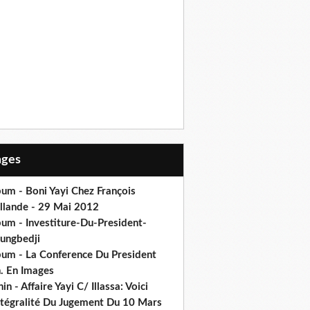
Pages
um - Boni Yayi Chez François
llande - 29 Mai 2012
bum - Investiture-Du-President-
ungbedji
bum - La Conference Du President
h. En Images
in - Affaire Yayi C/ Illassa: Voici
intégralité Du Jugement Du 10 Mars