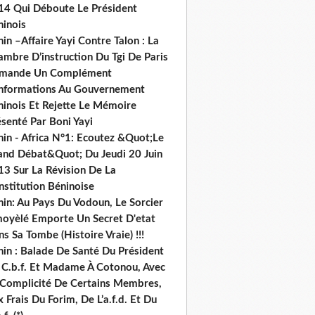
14 Qui Déboute Le Président
ninois
in –Affaire Yayi Contre Talon : La
ambre D’instruction Du Tgi De Paris
mande Un Complément
informations Au Gouvernement
ninois Et Rejette Le Mémoire
senté Par Boni Yayi
nin - Africa N°1: Ecoutez &Quot;Le
and Débat&Quot; Du Jeudi 20 Juin
13 Sur La Révision De La
nstitution Béninoise
nin: Au Pays Du Vodoun, Le Sorcier
oyèlé Emporte Un Secret D'etat
s Sa Tombe (Histoire Vraie) !!!
nin : Balade De Santé Du Président
 C.b.f. Et Madame À Cotonou, Avec
 Complicité De Certains Membres,
 Frais Du Forim, De L’a.f.d. Et Du