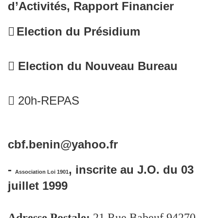
d’Activités, Rapport Financier

Election du Présidium

Election du Nouveau Bureau
 20h-REPAS
cbf.benin@yahoo.fr
-
, inscrite au J.O. du 03
Association Loi 1901
juillet 1999
Adresse Postale
:
21 Rue Babeuf 94270