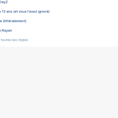
 DayZ
 a 13 ans (et vous l'avez ignoré)
e (littéralement)
im Rayan
 toutes les règles
s les jeux vidéo
us choquant de Rockstar ? - Le scandale BULLY
e plus moche de Steam
du RÊVE tourne au CAUCHEMAR
pendant 8 heures
it… à tort
umiliés par un jeu vidéo
ire - Final Fantasy 8