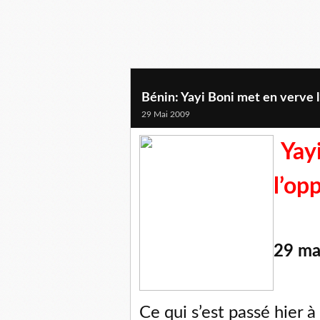
Bénin: Yayi Boni met en verve l
29 Mai 2009
Yay
l’op
29 ma
Ce qui s’est passé hier