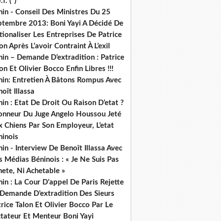
.f. (*)
in - Conseil Des Ministres Du 25
ptembre 2013: Boni Yayi A Décidé De
ionaliser Les Entreprises De Patrice
on Après L’avoir Contraint À L’exil
in – Demande D’extradition : Patrice
on Et Olivier Bocco Enfin Libres !!!
nin: Entretien À Bâtons Rompus Avec
oît Illassa
in : Etat De Droit Ou Raison D’etat ?
honneur Du Juge Angelo Houssou Jeté
 Chiens Par Son Employeur, L’etat
ninois
in - Interview De Benoît Illassa Avec
 Médias Béninois : « Je Ne Suis Pas
ete, Ni Achetable »
in : La Cour D’appel De Paris Rejette
 Demande D’extradition Des Sieurs
rice Talon Et Olivier Bocco Par Le
ctateur Et Menteur Boni Yayi