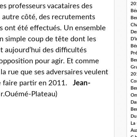
20
es professeurs vacataires des
Bé
n autre côté, des recrutements
Ben
Ch
es ont été effectués. Un ensemble
De
un simple coup de tête dont les
D’
Bé
aujourd’hui des difficultés
Pré
’opposition pour agir. Et comme
Be
Gr
 la rue que ses adversaires veulent
20
Co
le faire partir en 2011.
Jean-
Be
r.Ouémé-Plateau)
Om
Dan
Be
Du
La
Aux