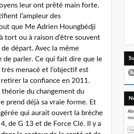
oyens leur ont prêté main forte.
tifient l’ampleur des
out que Me Adrien Houngbédji
à tort ou à raison d’être souvent
gne de départ. Avec la même
 de parler. Ce qui fait dire que le
S
 très menacé et l’objectif est
i retirer la confiance en 2011.
 théorie du changement du
re prend déjà sa vraie forme. Et
l gérée qui aurait ouvert la brèche
Abo
nou
4, de G 13 et de Force Clé. Il y a
E