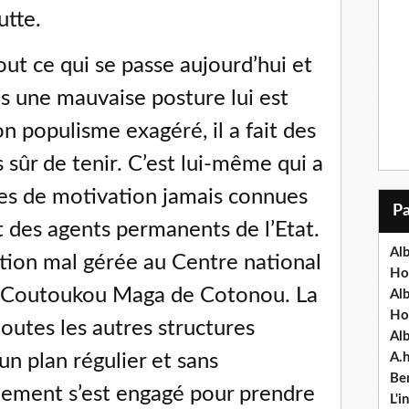
utte.
ut ce qui se passe aujourd’hui et
ns une mauvaise posture lui est
n populisme exagéré, il a fait des
 sûr de tenir. C’est lui-même qui a
les de motivation jamais connues
ut des agents permanents de l’Etat.
Alb
uation mal gérée au Centre national
Ho
re Coutoukou Maga de Cotonou. La
Al
Ho
outes les autres structures
Al
un plan régulier et sans
A.
Ben
nement s’est engagé pour prendre
L'