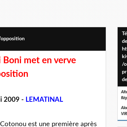
Téléchargez le projet de société
’opposition
de
ht
k
i Boni met en verve
/o
position
pr
de
Alt
Rép
i 2009 -
LEMATINAL
Alo
VI
 à Cotonou est une première après