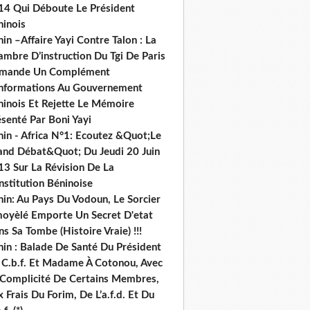
14 Qui Déboute Le Président
ninois
in –Affaire Yayi Contre Talon : La
ambre D’instruction Du Tgi De Paris
mande Un Complément
informations Au Gouvernement
ninois Et Rejette Le Mémoire
senté Par Boni Yayi
nin - Africa N°1: Ecoutez &Quot;Le
and Débat&Quot; Du Jeudi 20 Juin
13 Sur La Révision De La
nstitution Béninoise
nin: Au Pays Du Vodoun, Le Sorcier
oyèlé Emporte Un Secret D'etat
s Sa Tombe (Histoire Vraie) !!!
nin : Balade De Santé Du Président
 C.b.f. Et Madame À Cotonou, Avec
 Complicité De Certains Membres,
 Frais Du Forim, De L’a.f.d. Et Du