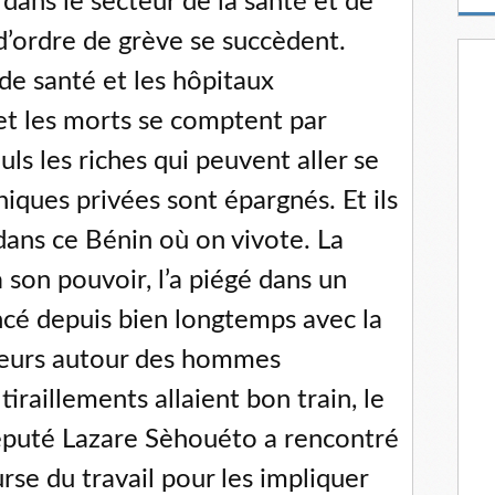
dans le secteur de la santé et de
m
a
d’ordre de grève se succèdent.
i
 de santé et les hôpitaux
l
et les morts se comptent par
uls les riches qui peuvent aller se
iniques privées sont épargnés. Et ils
dans ce Bénin où on vivote. La
à son pouvoir, l’a piégé dans un
cé depuis bien longtemps avec la
lleurs autour des hommes
tiraillements allaient bon train, le
éputé Lazare Sèhouéto a rencontré
urse du travail pour les impliquer