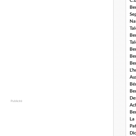
C.b
Ben
Se
Nat
Tal
Ben
Tal
Be
Ben
Ben
L’
Aux
Bé
Ben
Des
Publicité
Ach
Ben
La
Pat
Di