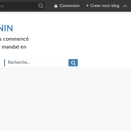
Connexion
+
Créer mon blog
ENIN
ons commencé
nd mandat en