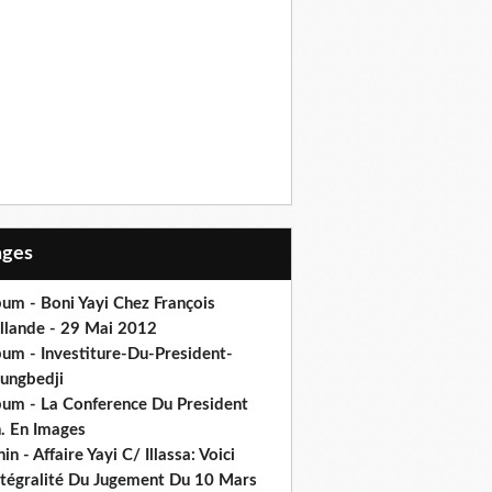
Pages
um - Boni Yayi Chez François
llande - 29 Mai 2012
bum - Investiture-Du-President-
ungbedji
bum - La Conference Du President
h. En Images
in - Affaire Yayi C/ Illassa: Voici
intégralité Du Jugement Du 10 Mars