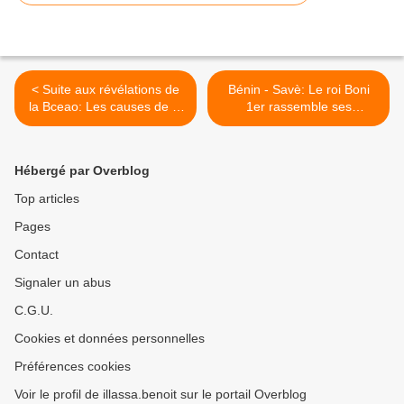
< Suite aux révélations de
Bénin - Savè: Le roi Boni
la Bceao: Les causes de la
1er rassemble ses
crise financière au Bénin
courtisans autour de la
danse du ventre >
Hébergé par Overblog
Top articles
Pages
Contact
Signaler un abus
C.G.U.
Cookies et données personnelles
Préférences cookies
Voir le profil de illassa.benoit sur le portail Overblog