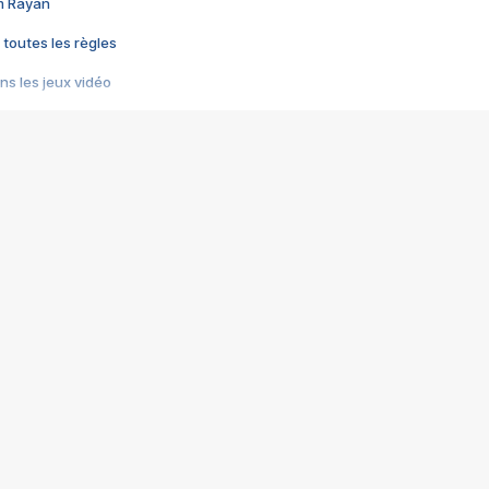
im Rayan
 toutes les règles
s les jeux vidéo
us choquant de Rockstar ? - Le scandale BULLY
e plus moche de Steam
du RÊVE tourne au CAUCHEMAR
pendant 8 heures
it… à tort
umiliés par un jeu vidéo
ire - Final Fantasy 8
ti un empire - Age of Empires
story DOFUS
tard, il crée l'un des pires jeux de tous les temps, MindsEye.