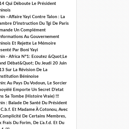
14 Qui Déboute Le Président
ninois
in –Affaire Yayi Contre Talon : La
ambre D’instruction Du Tgi De Paris
mande Un Complément
informations Au Gouvernement
ninois Et Rejette Le Mémoire
senté Par Boni Yayi
nin - Africa N°1: Ecoutez &Quot;Le
and Débat&Quot; Du Jeudi 20 Juin
13 Sur La Révision De La
nstitution Béninoise
nin: Au Pays Du Vodoun, Le Sorcier
oyèlé Emporte Un Secret D'etat
s Sa Tombe (Histoire Vraie) !!!
nin : Balade De Santé Du Président
 C.b.f. Et Madame À Cotonou, Avec
 Complicité De Certains Membres,
 Frais Du Forim, De L’a.f.d. Et Du