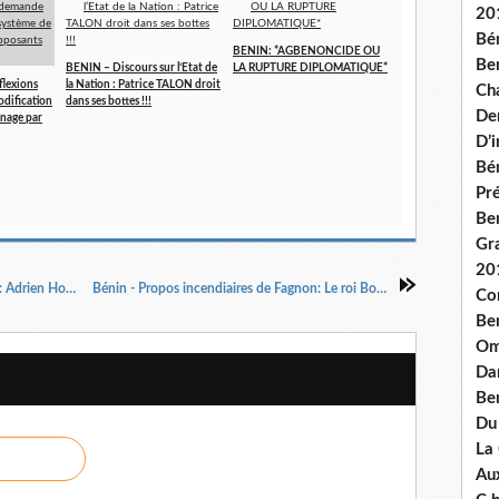
20
Bé
BENIN: *AGBENONCIDE OU
Ben
BENIN – Discours sur l’Etat de
LA RUPTURE DIPLOMATIQUE*
flexions
la Nation : Patrice TALON droit
Ch
odification
dans ses bottes !!!
De
inage par
D’
Bé
Pré
Be
Gr
20
Bénin - Obsèques du député Paulin Tomanaga: Adrien Houngbédji était bel et bien présent
Bénin - Propos incendiaires de Fagnon: Le roi Boni 1er banalise la République
Co
Be
Om
Dan
Be
Du
La
Aux