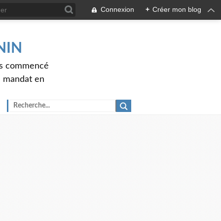
Connexion
+
Créer mon blog
ENIN
ons commencé
nd mandat en