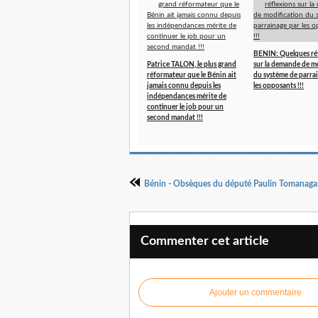
BENIN: Quelques ré
Patrice TALON, le plus grand
sur la demande de m
réformateur que le Bénin ait
du système de parra
jamais connu depuis les
les opposants !!!
indépendances mérite de
continuer le job pour un
second mandat !!!
Commenter cet article
Ajouter un commentaire