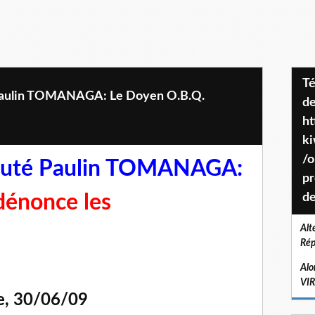
Téléchargez le projet de société
Paulin TOMANAGA: Le Doyen O.B.Q.
de
ht
k
/o
puté Paulin TOMANAGA:
pr
dénonce les
de
Alt
Rép
Alo
VI
ie, 30/06/09