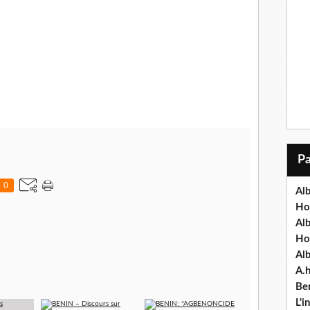
0
Alb
Ho
Al
Ho
Al
A.
Ben
L'