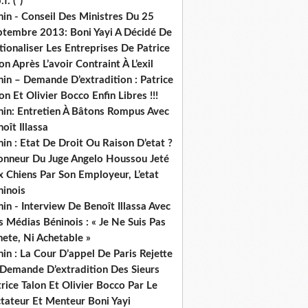
.f. (*)
in - Conseil Des Ministres Du 25
ptembre 2013: Boni Yayi A Décidé De
ionaliser Les Entreprises De Patrice
on Après L’avoir Contraint À L’exil
in – Demande D’extradition : Patrice
on Et Olivier Bocco Enfin Libres !!!
nin: Entretien À Bâtons Rompus Avec
oît Illassa
in : Etat De Droit Ou Raison D’etat ?
honneur Du Juge Angelo Houssou Jeté
 Chiens Par Son Employeur, L’etat
ninois
in - Interview De Benoît Illassa Avec
 Médias Béninois : « Je Ne Suis Pas
ete, Ni Achetable »
in : La Cour D’appel De Paris Rejette
 Demande D’extradition Des Sieurs
rice Talon Et Olivier Bocco Par Le
ctateur Et Menteur Boni Yayi