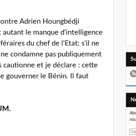
contre Adrien Houngbédji
 autant le manque d'intelligence
éraires du chef de l'Etat; s'il ne
il ne condamne pas publiquement
S
es cautionne et je déclare : cette
e gouverner le Bénin. Il faut
UM.
Abo
nou
E