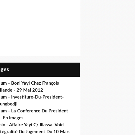
Pages
um - Boni Yayi Chez François
llande - 29 Mai 2012
bum - Investiture-Du-President-
ungbedji
bum - La Conference Du President
h. En Images
in - Affaire Yayi C/ Illassa: Voici
intégralité Du Jugement Du 10 Mars