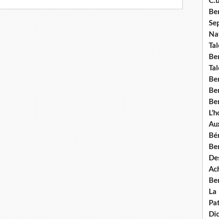
C.b
Ben
Se
Nat
Tal
Ben
Tal
Be
Ben
Ben
L’
Aux
Bé
Ben
Des
Ach
Ben
La
Pat
Di