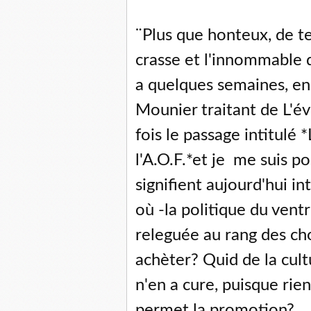
¨Plus que honteux, de t
crasse et l'innommable de
a quelques semaines, en
Mounier traitant de L'éve
fois le passage intitulé
l'A.O.F.*et je me suis po
signifient aujourd'hui in
où -la politique du ventr
releguée au rang des cho
achèter? Quid de la cul
n'en a cure, puisque ri
permet la promotion?