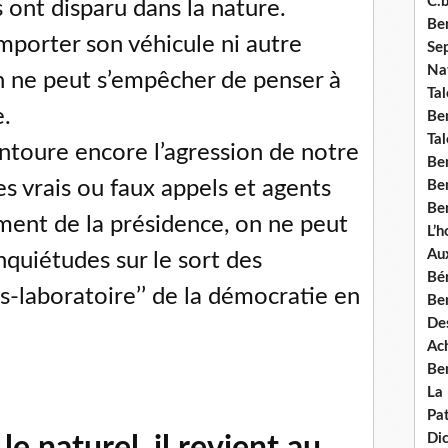
C.b
 ont disparu dans la nature.
Ben
mporter son véhicule ni autre
Se
Nat
on ne peut s’empêcher de penser à
Tal
.
Ben
Tal
entoure encore l’agression de notre
Be
es vrais ou faux appels et agents
Ben
Ben
ment de la présidence, on ne peut
L’
Aux
nquiétudes sur le sort des
Bé
ys-laboratoire’’ de la démocratie en
Ben
Des
Ach
Ben
La
Pat
Di