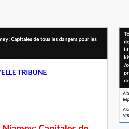
Téléchargez le projet de société
y: Capitales de tous les dangers pour les
de
ht
k
/o
ELLE TRIBUNE
pr
de
Alt
Rép
Alo
VI
 Niamey: Capitales de