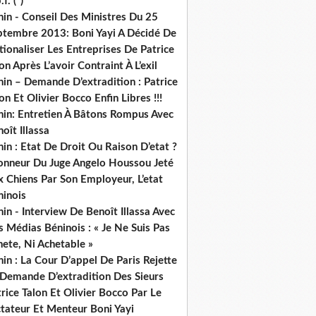
.f. (*)
in - Conseil Des Ministres Du 25
ptembre 2013: Boni Yayi A Décidé De
ionaliser Les Entreprises De Patrice
on Après L’avoir Contraint À L’exil
in – Demande D’extradition : Patrice
on Et Olivier Bocco Enfin Libres !!!
nin: Entretien À Bâtons Rompus Avec
oît Illassa
in : Etat De Droit Ou Raison D’etat ?
honneur Du Juge Angelo Houssou Jeté
 Chiens Par Son Employeur, L’etat
ninois
in - Interview De Benoît Illassa Avec
 Médias Béninois : « Je Ne Suis Pas
ete, Ni Achetable »
in : La Cour D’appel De Paris Rejette
 Demande D’extradition Des Sieurs
rice Talon Et Olivier Bocco Par Le
ctateur Et Menteur Boni Yayi