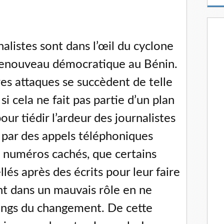
m
a
i
l
nalistes sont dans l’œil du cyclone
renouveau démocratique au Bénin.
res attaques se succèdent de telle
i cela ne fait pas partie d’un plan
r tiédir l’ardeur des journalistes
st par des appels téléphoniques
 numéros cachés, que certains
llés après des écrits pour leur faire
nt dans un mauvais rôle en ne
rangs du changement. De cette