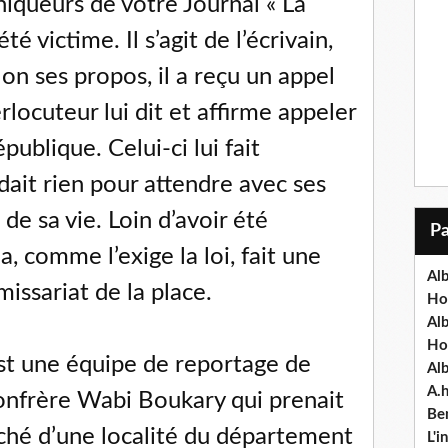
niqueurs de votre Journal « La
é victime. Il s’agit de l’écrivain,
on ses propos, il a reçu un appel
rlocuteur lui dit et affirme appeler
publique. Celui-ci lui fait
ait rien pour attendre avec ses
t de sa vie. Loin d’avoir été
a, comme l’exige la loi, fait une
Alb
issariat de la place.
Ho
Al
Ho
st une équipe de reportage de
Al
A.
confrère Wabi Boukary qui prenait
Ben
ché d’une localité du département
L'