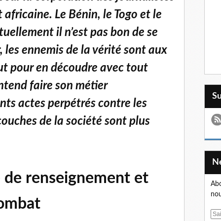
africaine. Le Bénin, le Togo et le
tuellement il n’est pas bon de se
, les ennemis de la vérité sont aux
out pour en découdre avec tout
tend faire son métier
S
nts actes perpétrés contre les
couches de la société sont plus
e de renseignement et
Abo
nou
ombat
E