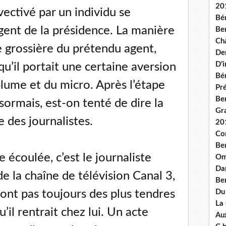
20
vectivé par un individu se
Bé
ent de la présidence. La manière
Ben
Ch
te grossière du prétendu agent,
De
D’
’il portait une certaine aversion
Bé
lume et du micro. Après l’étape
Pré
Be
ésormais, est-on tenté de dire la
Gr
 des journalistes.
20
Co
Be
e écoulée, c’est le journaliste
Om
Dan
e la chaîne de télévision Canal 3,
Be
ont pas toujours des plus tendres
Du
La
u’il rentrait chez lui. Un acte
Aux