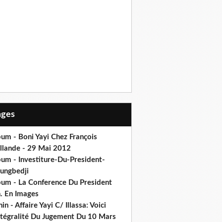
Pages
um - Boni Yayi Chez François
llande - 29 Mai 2012
bum - Investiture-Du-President-
ungbedji
bum - La Conference Du President
h. En Images
in - Affaire Yayi C/ Illassa: Voici
intégralité Du Jugement Du 10 Mars