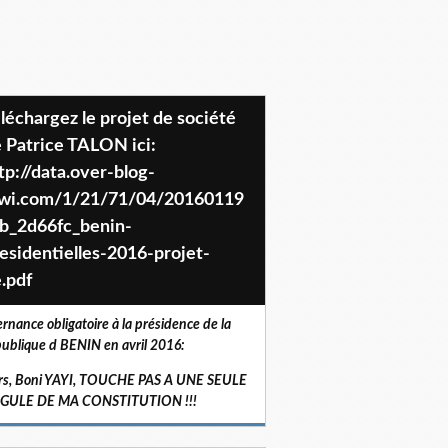
 Patrice TALON ici:
tp://data.over-blog-
iwi.com/1/21/71/04/20160119
b_2d66fc_benin-
esidentielles-2016-projet-
.pdf
ernance obligatoire à la présidence de la
ublique d BENIN en avril 2016:
rs, Boni YAYI, TOUCHE PAS A UNE SEULE
RGULE DE MA CONSTITUTION !!!