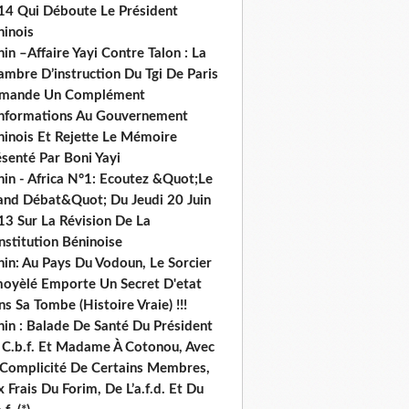
14 Qui Déboute Le Président
ninois
in –Affaire Yayi Contre Talon : La
ambre D’instruction Du Tgi De Paris
mande Un Complément
informations Au Gouvernement
ninois Et Rejette Le Mémoire
senté Par Boni Yayi
nin - Africa N°1: Ecoutez &Quot;Le
and Débat&Quot; Du Jeudi 20 Juin
13 Sur La Révision De La
nstitution Béninoise
nin: Au Pays Du Vodoun, Le Sorcier
oyèlé Emporte Un Secret D'etat
s Sa Tombe (Histoire Vraie) !!!
nin : Balade De Santé Du Président
 C.b.f. Et Madame À Cotonou, Avec
 Complicité De Certains Membres,
 Frais Du Forim, De L’a.f.d. Et Du