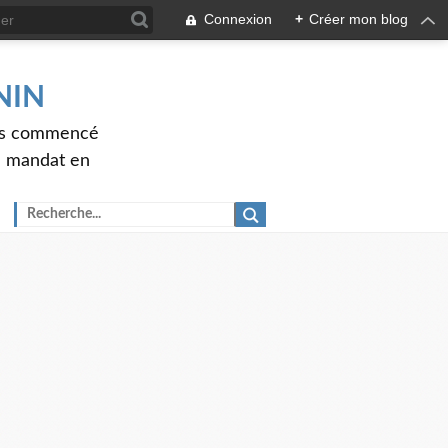
Connexion
+
Créer mon blog
ENIN
ons commencé
nd mandat en