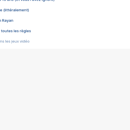
e (littéralement)
im Rayan
 toutes les règles
s les jeux vidéo
us choquant de Rockstar ? - Le scandale BULLY
e plus moche de Steam
du RÊVE tourne au CAUCHEMAR
pendant 8 heures
it… à tort
umiliés par un jeu vidéo
ire - Final Fantasy 8
ti un empire - Age of Empires