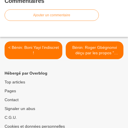
Commentaires
Ajouter un commentaire
< Bénin: Boni Yayi l’indiscret
Bénin: Roger Gbégnonvi
!
déçu par les propos "
réducteurs " du roi Boni 1er
>
Hébergé par Overblog
Top articles
Pages
Contact
Signaler un abus
C.G.U.
Cookies et données personnelles