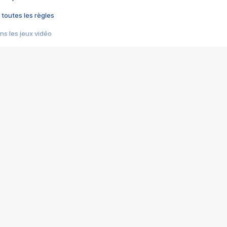
 toutes les règles
s les jeux vidéo
us choquant de Rockstar ? - Le scandale BULLY
e plus moche de Steam
du RÊVE tourne au CAUCHEMAR
pendant 8 heures
it… à tort
umiliés par un jeu vidéo
ire - Final Fantasy 8
ti un empire - Age of Empires
story DOFUS
tard, il crée l'un des pires jeux de tous les temps, MindsEye.