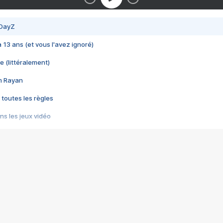
 DayZ
 a 13 ans (et vous l'avez ignoré)
e (littéralement)
im Rayan
 toutes les règles
s les jeux vidéo
us choquant de Rockstar ? - Le scandale BULLY
e plus moche de Steam
du RÊVE tourne au CAUCHEMAR
pendant 8 heures
it… à tort