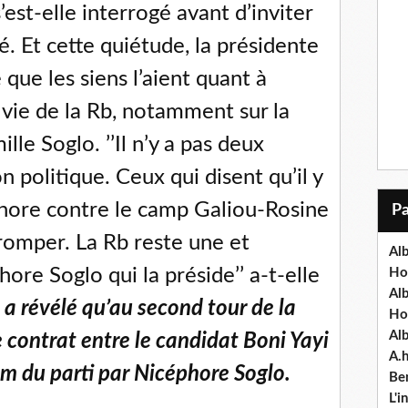
 s’est-elle interrogé avant d’inviter
té. Et cette quiétude, la présidente
que les siens l’aient quant à
 vie de la Rb, notamment sur la
ille Soglo. ’’Il n’y a pas deux
politique. Ceux qui disent qu’il y
hore contre le camp Galiou-Rosine
tromper. La Rb reste une et
Alb
phore Soglo qui la préside’’ a-t-elle
Ho
Al
e a révélé qu’au second tour de la
Ho
Al
e contrat entre le candidat Boni Yayi
A.
om du parti par Nicéphore Soglo.
Ben
L'