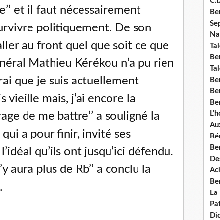
C.b
e’’ et il faut nécessairement
Ben
Se
survivre politiquement. De son
Nat
 aller au front quel que soit ce que
Tal
Ben
général Mathieu Kérékou n’a pu rien
Tal
rai que je suis actuellement
Be
Ben
 vieille mais, j’ai encore la
Ben
L’
age de me battre’’ a souligné la
Aux
ui a pour finir, invité ses
Bé
Ben
l’idéal qu’ils ont jusqu’ici défendu.
Des
n’y aura plus de Rb’’ a conclu la
Ach
Ben
.
La
Pat
Di