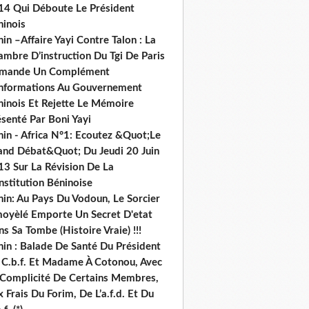
14 Qui Déboute Le Président
ninois
in –Affaire Yayi Contre Talon : La
ambre D’instruction Du Tgi De Paris
mande Un Complément
informations Au Gouvernement
ninois Et Rejette Le Mémoire
senté Par Boni Yayi
nin - Africa N°1: Ecoutez &Quot;Le
and Débat&Quot; Du Jeudi 20 Juin
13 Sur La Révision De La
nstitution Béninoise
nin: Au Pays Du Vodoun, Le Sorcier
oyèlé Emporte Un Secret D'etat
s Sa Tombe (Histoire Vraie) !!!
nin : Balade De Santé Du Président
 C.b.f. Et Madame À Cotonou, Avec
 Complicité De Certains Membres,
 Frais Du Forim, De L’a.f.d. Et Du