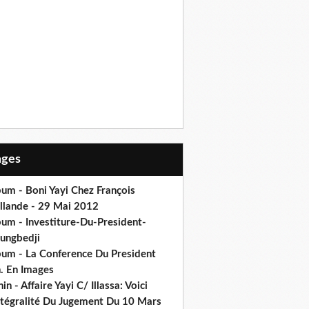
Pages
um - Boni Yayi Chez François
llande - 29 Mai 2012
bum - Investiture-Du-President-
ungbedji
bum - La Conference Du President
h. En Images
in - Affaire Yayi C/ Illassa: Voici
intégralité Du Jugement Du 10 Mars