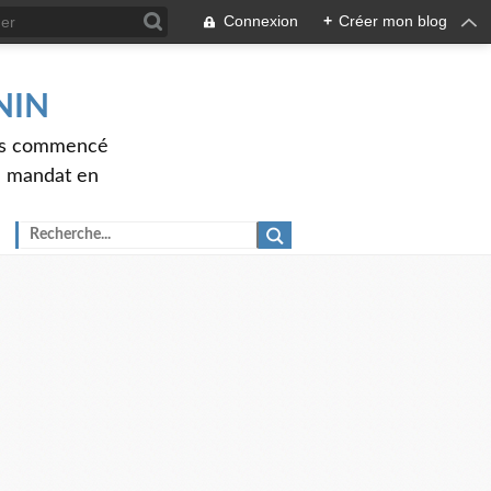
Connexion
+
Créer mon blog
ENIN
ons commencé
nd mandat en