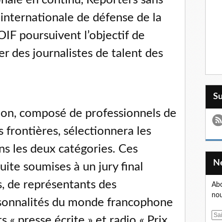
onale en continu, Reporters sans
 internationale de défense de la
’OIF poursuivent l’objectif de
r des journalistes de talent des
S
ion, composé de professionnels de
 frontières, sélectionnera les
ns les deux catégories. Ces
ite soumises à un jury final
, de représentants des
Abo
nou
rsonnalités du monde francophone
E
s « presse écrite » et radio « Prix