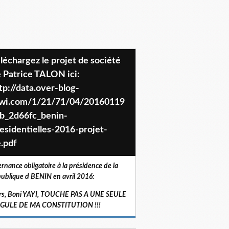
 Patrice TALON ici:
tp://data.over-blog-
iwi.com/1/21/71/04/20160119
b_2d66fc_benin-
esidentielles-2016-projet-
.pdf
ernance obligatoire à la présidence de la
ublique d BENIN en avril 2016:
rs, Boni YAYI, TOUCHE PAS A UNE SEULE
RGULE DE MA CONSTITUTION !!!