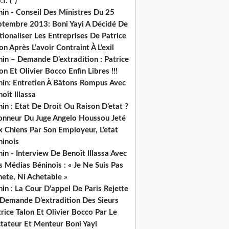
.f. (*)
in - Conseil Des Ministres Du 25
ptembre 2013: Boni Yayi A Décidé De
ionaliser Les Entreprises De Patrice
on Après L’avoir Contraint À L’exil
in – Demande D’extradition : Patrice
on Et Olivier Bocco Enfin Libres !!!
nin: Entretien À Bâtons Rompus Avec
oît Illassa
in : Etat De Droit Ou Raison D’etat ?
honneur Du Juge Angelo Houssou Jeté
 Chiens Par Son Employeur, L’etat
ninois
in - Interview De Benoît Illassa Avec
 Médias Béninois : « Je Ne Suis Pas
ete, Ni Achetable »
in : La Cour D’appel De Paris Rejette
 Demande D’extradition Des Sieurs
rice Talon Et Olivier Bocco Par Le
ctateur Et Menteur Boni Yayi