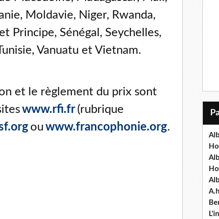
anie, Moldavie, Niger, Rwanda,
t Principe, Sénégal, Seychelles,
Tunisie, Vanuatu et Vietnam.
ion et le règlement du prix sont
sites
www.rfi.fr
(rubrique
f.org
ou
www.francophonie.org
.
Alb
Ho
Al
Ho
Al
A.
Ben
L'