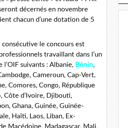
m
x seront décernés en novembre
a
i
cient chacun d’une dotation de 5
l
 consécutive le concours est
professionnels travaillant dans l’un
l’OIF suivants : Albanie,
Bénin
,
 Cambodge, Cameroun, Cap-Vert,
ine, Comores, Congo, République
Côte d’Ivoire, Djibouti,
on, Ghana, Guinée, Guinée-
le, Haïti, Laos, Liban, Ex-
de Macédoine, Madagascar, Mali,