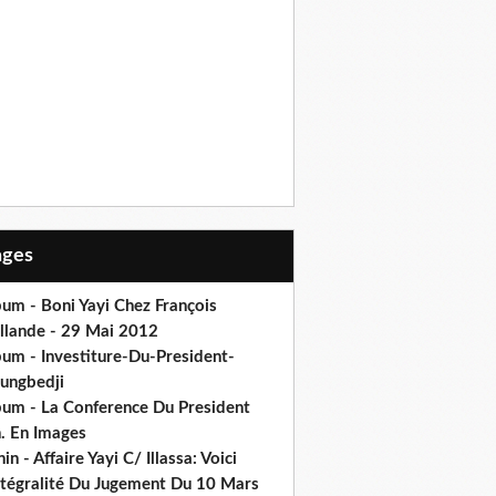
Pages
um - Boni Yayi Chez François
llande - 29 Mai 2012
bum - Investiture-Du-President-
ungbedji
bum - La Conference Du President
h. En Images
in - Affaire Yayi C/ Illassa: Voici
intégralité Du Jugement Du 10 Mars