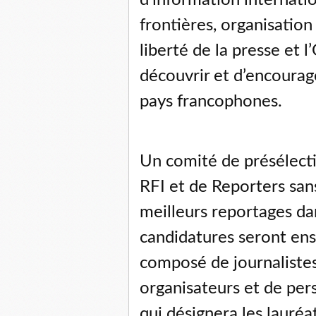
d’information internati
frontières, organisation
liberté de la presse et l
découvrir et d’encourage
pays francophones.
Un comité de présélect
RFI et de Reporters sans
meilleurs reportages da
candidatures seront ensu
composé de journalistes
organisateurs et de pe
qui désignera les lauréat