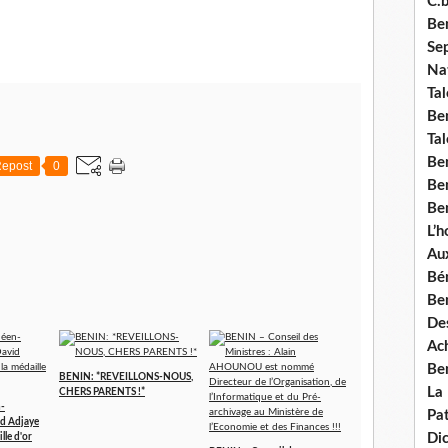
C.b
Ben
Se
Nat
Tal
Ben
Tal
Be
epost
0
Ben
Ben
L’
Aux
Bé
Ben
Des
Ach
Ben
BENIN: *REVEILLONS-NOUS,
La
CHERS PARENTS !*
n-
Pat
id Adjaye
Di
lle d'or