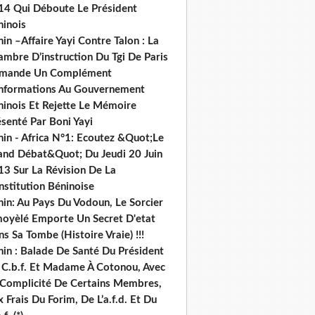
14 Qui Déboute Le Président
ninois
in –Affaire Yayi Contre Talon : La
ambre D’instruction Du Tgi De Paris
mande Un Complément
informations Au Gouvernement
ninois Et Rejette Le Mémoire
senté Par Boni Yayi
nin - Africa N°1: Ecoutez &Quot;Le
and Débat&Quot; Du Jeudi 20 Juin
13 Sur La Révision De La
nstitution Béninoise
nin: Au Pays Du Vodoun, Le Sorcier
oyèlé Emporte Un Secret D'etat
s Sa Tombe (Histoire Vraie) !!!
nin : Balade De Santé Du Président
 C.b.f. Et Madame À Cotonou, Avec
 Complicité De Certains Membres,
 Frais Du Forim, De L’a.f.d. Et Du