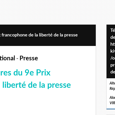
Téléchargez le projet de société
 francophone de la liberté de la presse
de
ht
k
tional
-
Presse
/o
pr
res du 9e Prix
de
liberté de la presse
Alt
Rép
Alo
VI