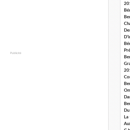
20
Bé
Ben
Ch
De
D’
Bé
Pré
Publicité
Be
Gr
20
Co
Be
Om
Dan
Be
Du
La
Aux