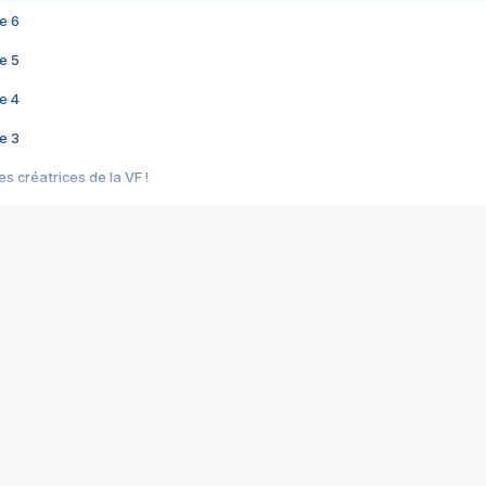
e 6
e 5
e 4
e 3
s créatrices de la VF !
e 2
e 1
e Mektoub My Love arrive enfin ! Rencontre avec Shaïn Boumedine et Sal
i : après Toni en famille
elle réalise le bouleversant Dites lui que je l'aime
ais ! Rencontre autour de Vie privée de Rebecca Zlotowski
 de Marguerite, Grave... Rencontre avec Ella Rumpf