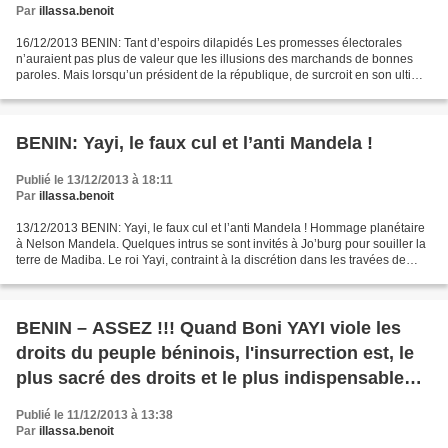
Par
illassa.benoit
16/12/2013 BENIN: Tant d’espoirs dilapidés Les promesses électorales
n’auraient pas plus de valeur que les illusions des marchands de bonnes
paroles. Mais lorsqu’un président de la république, de surcroit en son ultime
mandat, se lance dans les mêmes...
BENIN: Yayi, le faux cul et l’anti Mandela !
Publié le 13/12/2013 à 18:11
Par
illassa.benoit
13/12/2013 BENIN: Yayi, le faux cul et l’anti Mandela ! Hommage planétaire
à Nelson Mandela. Quelques intrus se sont invités à Jo’burg pour souiller la
terre de Madiba. Le roi Yayi, contraint à la discrétion dans les travées de
Soccer City Stadium, a...
BENIN – ASSEZ !!! Quand Boni YAYI viole les
droits du peuple béninois, l'insurrection est, le
plus sacré des droits et le plus indispensable
des devoirs.
Publié le 11/12/2013 à 13:38
Par
illassa.benoit