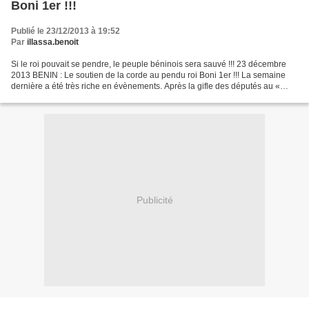
Boni 1er !!!
Publié le 23/12/2013 à 19:52
Par
illassa.benoit
Si le roi pouvait se pendre, le peuple béninois sera sauvé !!! 23 décembre
2013 BENIN : Le soutien de la corde au pendu roi Boni 1er !!! La semaine
dernière a été très riche en évènements. Après la gifle des députés au «
Dieu auto proclamé » des Béninois,...
Publicité