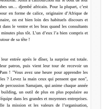
Montréal. Assis à califourchon sur le bout de leur
ambes un… djembé africain. Pour la plupart, c’est
bour en forme de calice, originaire d’Afrique de
naire, on est bien loin des habituels discours et
t dans le ventre et les bras quand les consultants
 minutes plus tôt. L’un d’eux l’a bien compris et
utour de sa tête !
eur entrée après le dîner, la surprise est totale.
ur patron, puis vient leur tour de recevoir un
am ! "Vous avez une heure pour apprendre les
bles ? Levez la main ceux qui pensent que non",
e de percussion Samajam, qui anime chaque année
building, un outil de plus en plus populaire au
'équipe dans les grandes et moyennes entreprises.
lle la mission et les valeurs de l’organisation,