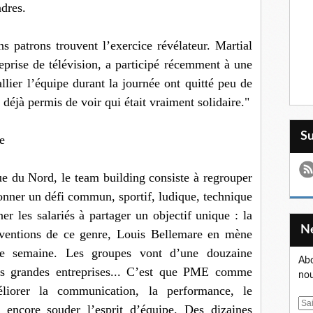
dres.
s patrons trouvent l’exercice révélateur. Martial
eprise de télévision, a participé récemment à une
llier l’équipe durant la journée ont quitté peu de
 déjà permis de voir qui était vraiment solidaire."
S
e
e du Nord, le team building consiste à regrouper
donner un défi commun, sportif, ludique, technique
ner les salariés à partager un objectif unique : la
terventions de ce genre, Louis Bellemare en mène
ue semaine. Les groupes vont d’une douzaine
Abo
es grandes entreprises... C’est que PME comme
nou
éliorer la communication, la performance, le
E
 encore souder l’esprit d’équipe. Des dizaines