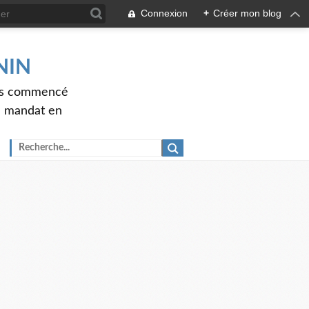
Connexion
+
Créer mon blog
ENIN
ons commencé
nd mandat en