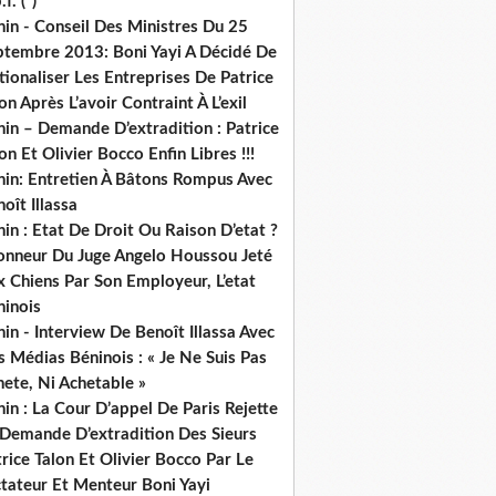
.f. (*)
in - Conseil Des Ministres Du 25
ptembre 2013: Boni Yayi A Décidé De
ionaliser Les Entreprises De Patrice
on Après L’avoir Contraint À L’exil
in – Demande D’extradition : Patrice
on Et Olivier Bocco Enfin Libres !!!
nin: Entretien À Bâtons Rompus Avec
oît Illassa
in : Etat De Droit Ou Raison D’etat ?
honneur Du Juge Angelo Houssou Jeté
 Chiens Par Son Employeur, L’etat
ninois
in - Interview De Benoît Illassa Avec
 Médias Béninois : « Je Ne Suis Pas
ete, Ni Achetable »
in : La Cour D’appel De Paris Rejette
 Demande D’extradition Des Sieurs
rice Talon Et Olivier Bocco Par Le
ctateur Et Menteur Boni Yayi