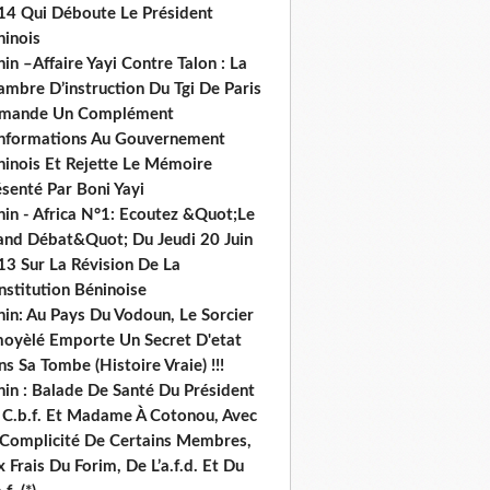
14 Qui Déboute Le Président
ninois
in –Affaire Yayi Contre Talon : La
ambre D’instruction Du Tgi De Paris
mande Un Complément
informations Au Gouvernement
ninois Et Rejette Le Mémoire
senté Par Boni Yayi
nin - Africa N°1: Ecoutez &Quot;Le
and Débat&Quot; Du Jeudi 20 Juin
13 Sur La Révision De La
nstitution Béninoise
nin: Au Pays Du Vodoun, Le Sorcier
oyèlé Emporte Un Secret D'etat
s Sa Tombe (Histoire Vraie) !!!
nin : Balade De Santé Du Président
 C.b.f. Et Madame À Cotonou, Avec
 Complicité De Certains Membres,
 Frais Du Forim, De L’a.f.d. Et Du