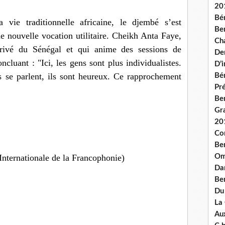
20
Bé
 vie traditionnelle africaine, le djembé s’est
Ben
 nouvelle vocation utilitaire. Cheikh Anta Faye,
Ch
rrivé du Sénégal et qui anime des sessions de
De
ncluant : "Ici, les gens sont plus individualistes.
D’
ls se parlent, ils sont heureux. Ce rapprochement
Bé
Pré
Be
Gr
20
Co
Be
 Internationale de la Francophonie)
Om
Dan
Be
Du
La
Aux