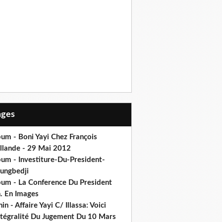
Pages
um - Boni Yayi Chez François
llande - 29 Mai 2012
bum - Investiture-Du-President-
ungbedji
bum - La Conference Du President
h. En Images
in - Affaire Yayi C/ Illassa: Voici
intégralité Du Jugement Du 10 Mars