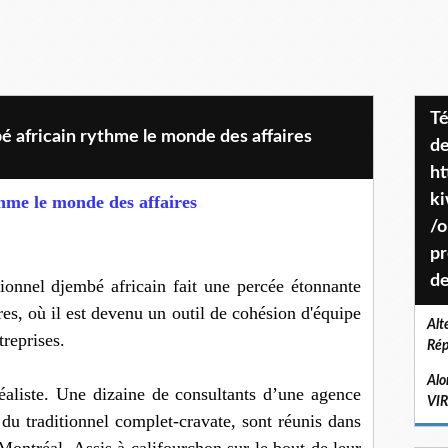
Téléchargez le projet de société
 africain rythme le monde des affaires
de
ht
k
hme le monde des affaires
/o
pr
de
ionnel djembé africain fait une percée étonnante
es, où il est devenu un outil de cohésion d'équipe
Alt
reprises.
Rép
Alo
éaliste. Une dizaine de consultants d’une agence
VI
du traditionnel complet-cravate, sont réunis dans