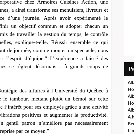
corporative chez Armoires Cuisines Action, une
nes, a ainsi transformé ses menuisiers, livreurs et
pace d’une journée. Après avoir expérimenté le
finir un objectif commun et adopter chacun un
mis de travailler la gestion du temps, le contrôle
nelles, explique-t-elle. Réussir ensemble ce qui
ébut de journée, comme monter un spectacle, nous
r l’esprit d’équipe." L’expérience a laissé des
ternes se règlent désormais… à grands coups de
Alb
Ho
tratégie des affaires à l’Université du Québec à
Al
e le tambour, mettant plutôt un bémol sur cette
Ho
e l’intérêt pour ses employés grâce à une activité
Al
ibrations positives et augmenter la productivité.
A.
n gentil patron n’améliore pas nécessairement
Ben
treprise par ce moyen."
L'