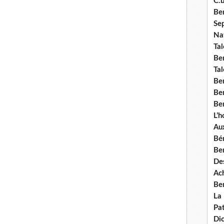
C.b
Ben
Se
Nat
Tal
Ben
Tal
Be
Ben
Ben
L’
Aux
Bé
Ben
Des
Ach
Ben
La
Pat
Di