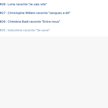
28 : Lorie raconte "Je vais vite"
#27 : Christophe Willem raconte "Jacques a dit"
#26 : Chimène Badi raconte "Entre nous"
#25 : Indochine raconte "3e sexe"
#24 : Zaho raconte "C'est chelou"
#23 : Patrick Bruel raconte "Au café des délices"
#22 : Kyo raconte "Le chemin"
#21 : Nolwenn Leroy raconte "Cassé"
#20 : Patrick Hernandez raconte "Born to be alive"
#19 : Lorie raconte "Près de moi"
#18 : Michael Jones raconte "A nos actes manqués" (avec Jean-Jacque
#17 : Khaled raconte "Aïcha"