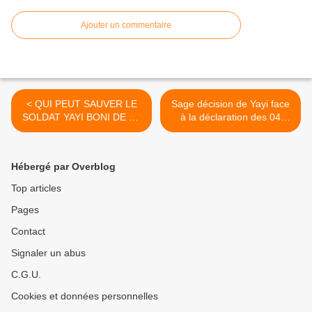
Ajouter un commentaire
< QUI PEUT SAUVER LE
Sage décision de Yayi face
SOLDAT YAYI BONI DE LA
à la déclaration des 04
GUILLOTINE VOLANTE ?
barrons de l’Univers
politique national >
Hébergé par Overblog
Top articles
Pages
Contact
Signaler un abus
C.G.U.
Cookies et données personnelles