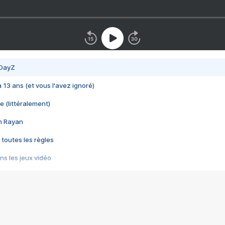
 DayZ
 a 13 ans (et vous l'avez ignoré)
e (littéralement)
im Rayan
 toutes les règles
s les jeux vidéo
us choquant de Rockstar ? - Le scandale BULLY
e plus moche de Steam
du RÊVE tourne au CAUCHEMAR