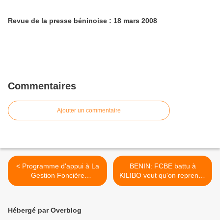
Revue de la presse béninoise : 18 mars 2008
Commentaires
Ajouter un commentaire
< Programme d'appui à La
BENIN: FCBE battu à
Gestion Foncière
KILIBO veut qu'on reprenne
Communale (PGFC)
les élection. La CENA a dit
NIET ! >
Hébergé par Overblog