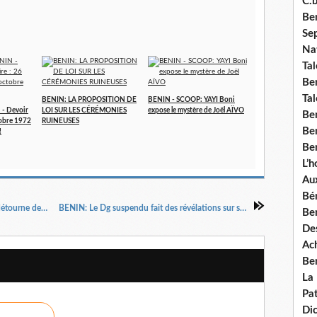
C.b
Ben
Se
Nat
Tal
Ben
Tal
BENIN: LA PROPOSITION DE
BENIN - SCOOP: YAYI Boni
- Devoir
LOI SUR LES CÉRÉMONIES
expose le mystère de Joël AÏVO
Be
tobre 1972
RUINEUSES
Ben
!
Ben
L’
Aux
Bé
BENIN - SILENCE: Sous le "changement", on détourne des milliards !!!
BENIN: Le Dg suspendu fait des révélations sur son ministre
Ben
Des
Ach
Ben
La
Pat
Di