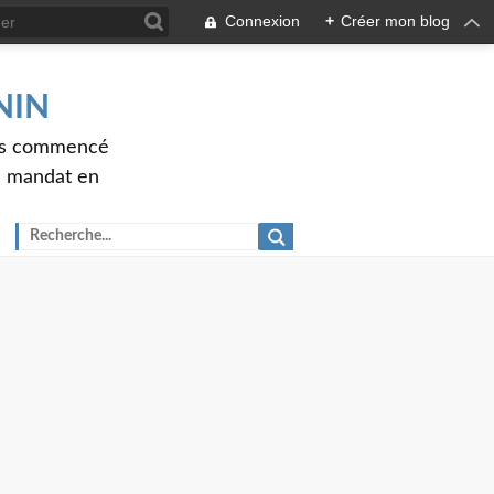
Connexion
+
Créer mon blog
ENIN
ons commencé
nd mandat en