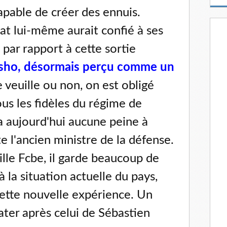
m
capable de créer des ennuis.
a
i
Etat lui-même aurait confié à ses
l
par rapport à cette sortie
Osho, désormais perçu comme un
 veuille ou non, on est obligé
us les fidèles du régime de
ra aujourd'hui aucune peine à
e l'ancien ministre de la défense.
lle Fcbe, il garde beaucoup de
à la situation actuelle du pays,
cette nouvelle expérience. Un
ater après celui de Sébastien