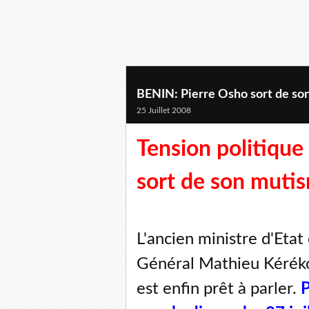
BENIN: Pierre Osho sort de so
25 Juillet 2008
Tension politique
sort de son muti
L'ancien ministre d'Etat
Général Mathieu Kéréko
est enfin prêt à parler.
P