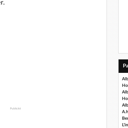
r.
Alb
Ho
Al
Ho
Al
Publicité
A.
Ben
L'