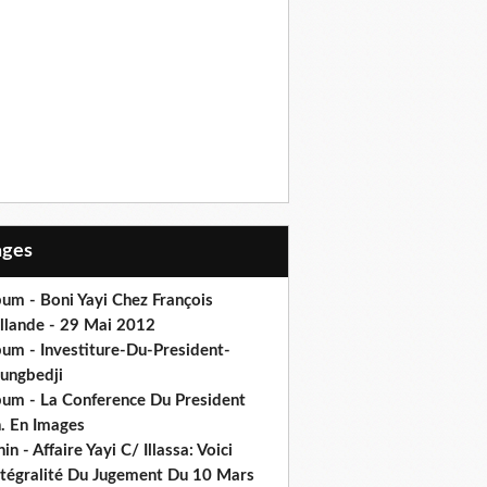
Pages
um - Boni Yayi Chez François
llande - 29 Mai 2012
bum - Investiture-Du-President-
ungbedji
bum - La Conference Du President
h. En Images
in - Affaire Yayi C/ Illassa: Voici
intégralité Du Jugement Du 10 Mars