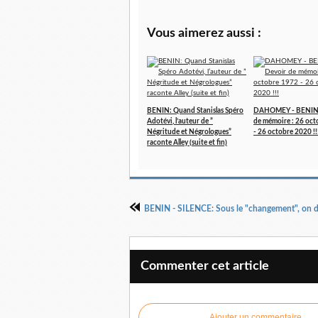
Vous aimerez aussi :
BENIN: Quand Stanislas Spéro
DAHOMEY - BENIN 
Adotévi, l’auteur de ”
de mémoire : 26 oc
Négritude et Négrologues”
- 26 octobre 2020 !!
raconte Alley (suite et fin)
Commenter cet article
Ajouter un commentaire