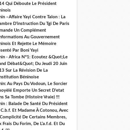
14 Qui Déboute Le Président
ninois
in –Affaire Yayi Contre Talon : La
ambre D’instruction Du Tgi De Paris
mande Un Complément
informations Au Gouvernement
ninois Et Rejette Le Mémoire
senté Par Boni Yayi
nin - Africa N°1: Ecoutez &Quot;Le
and Débat&Quot; Du Jeudi 20 Juin
13 Sur La Révision De La
nstitution Béninoise
nin: Au Pays Du Vodoun, Le Sorcier
oyèlé Emporte Un Secret D'etat
s Sa Tombe (Histoire Vraie) !!!
nin : Balade De Santé Du Président
 C.b.f. Et Madame À Cotonou, Avec
 Complicité De Certains Membres,
 Frais Du Forim, De L’a.f.d. Et Du