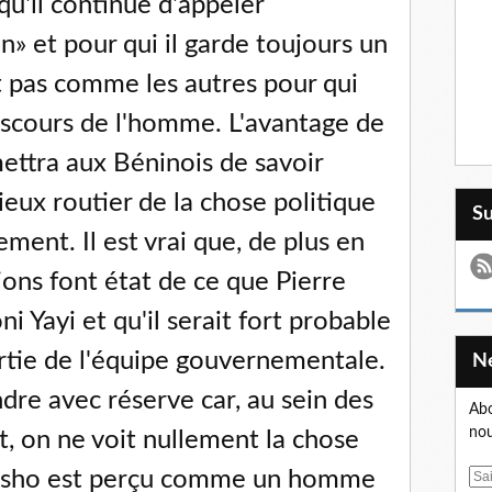
u'il continue d'appeler
» et pour qui il garde toujours un
 pas comme les autres pour qui
discours de l'homme. L'avantage de
mettra aux Béninois de savoir
ieux routier de la chose politique
S
ment. Il est vrai que, de plus en
ions font état de ce que Pierre
ni Yayi et qu'il serait fort probable
artie de l'équipe gouvernementale.
dre avec réserve car, au sein des
Abo
nou
t, on ne voit nullement la chose
e Osho est perçu comme un homme
E