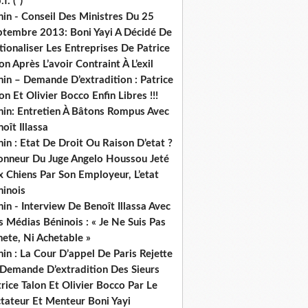
.f. (*)
in - Conseil Des Ministres Du 25
ptembre 2013: Boni Yayi A Décidé De
ionaliser Les Entreprises De Patrice
on Après L’avoir Contraint À L’exil
in – Demande D’extradition : Patrice
on Et Olivier Bocco Enfin Libres !!!
nin: Entretien À Bâtons Rompus Avec
oît Illassa
in : Etat De Droit Ou Raison D’etat ?
honneur Du Juge Angelo Houssou Jeté
 Chiens Par Son Employeur, L’etat
ninois
in - Interview De Benoît Illassa Avec
 Médias Béninois : « Je Ne Suis Pas
ete, Ni Achetable »
in : La Cour D’appel De Paris Rejette
 Demande D’extradition Des Sieurs
rice Talon Et Olivier Bocco Par Le
ctateur Et Menteur Boni Yayi