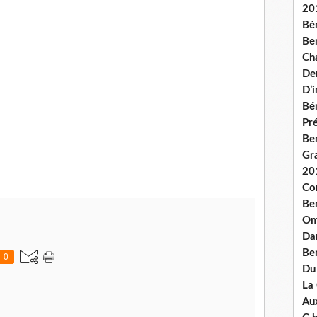
20
Bé
Ben
Ch
De
D’
Bé
Pré
Be
Gr
20
Co
Be
Om
Dan
Be
0
Du
La
Aux