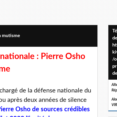
Téléchargez le projet de société
n mutisme
de
ht
k
 nationale : Pierre Osho
/o
pr
sme
de
Alt
 chargé de la défense nationale du
Rép
u après deux années de silence
Alo
VI
ierre Osho de sources crédibles