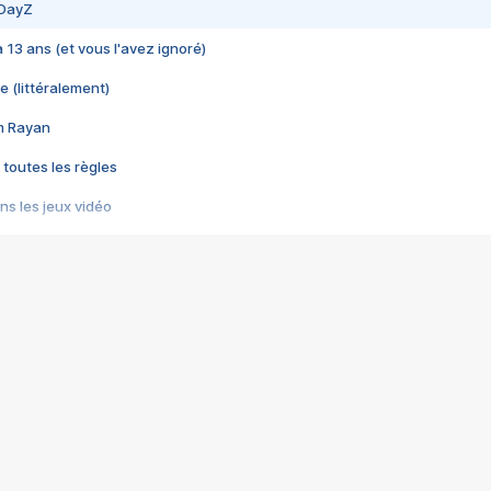
 DayZ
 a 13 ans (et vous l'avez ignoré)
e (littéralement)
im Rayan
 toutes les règles
s les jeux vidéo
us choquant de Rockstar ? - Le scandale BULLY
e plus moche de Steam
du RÊVE tourne au CAUCHEMAR
pendant 8 heures
it… à tort
umiliés par un jeu vidéo
ire - Final Fantasy 8