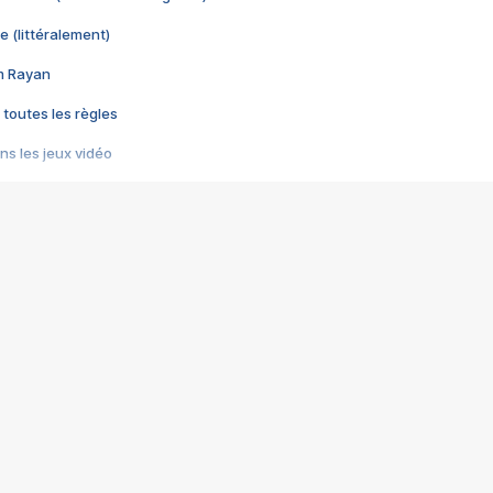
e (littéralement)
im Rayan
 toutes les règles
s les jeux vidéo
us choquant de Rockstar ? - Le scandale BULLY
e plus moche de Steam
du RÊVE tourne au CAUCHEMAR
pendant 8 heures
it… à tort
umiliés par un jeu vidéo
ire - Final Fantasy 8
ti un empire - Age of Empires