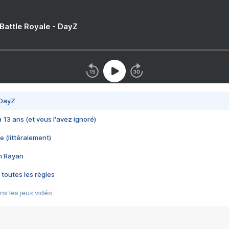
 Battle Royale - DayZ
 DayZ
 a 13 ans (et vous l'avez ignoré)
e (littéralement)
im Rayan
 toutes les règles
s les jeux vidéo
us choquant de Rockstar ? - Le scandale BULLY