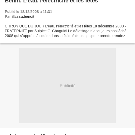
Bénin: L’eau, l’électricité et les fêtes
Publié le 18/12/2008 à 11:31
Par
illassa.benoit
CHRONIQUE DU JOUR L’eau, l’électricité et les fêtes 18 décembre 2008 -
FRATERNITE par Sulpice O. Gbaguidi Le délestage n’a toujours pas lâché
2008 qui s’apprête à couler dans la fluidité du temps pour prendre rendez-
vous avec l’histoire. 2008 va donc...
Publicité