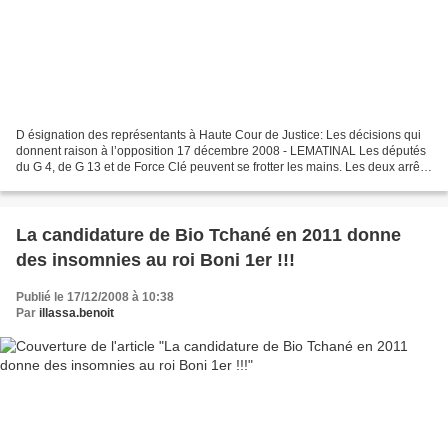
D ésignation des représentants à Haute Cour de Justice: Les décisions qui
donnent raison à l’opposition 17 décembre 2008 - LEMATINAL Les députés
du G 4, de G 13 et de Force Clé peuvent se frotter les mains. Les deux arrêts
contradictoires que voici ont...
La candidature de Bio Tchané en 2011 donne
des insomnies au roi Boni 1er !!!
Publié le 17/12/2008 à 10:38
Par
illassa.benoit