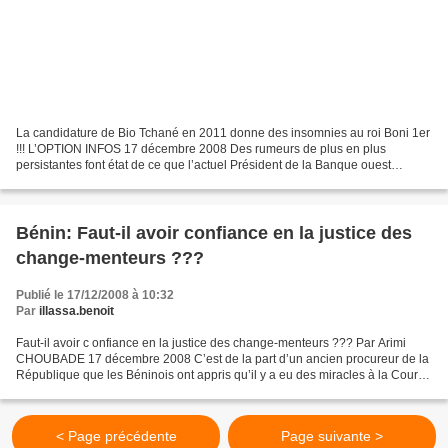
La candidature de Bio Tchané en 2011 donne des insomnies au roi Boni 1er
!!! L’OPTION INFOS 17 décembre 2008 Des rumeurs de plus en plus
persistantes font état de ce que l’actuel Président de la Banque ouest
africaine de développement, Abdoulaye Bio Tchané...
Bénin: Faut-il avoir confiance en la justice des
change-menteurs ???
Publié le 17/12/2008 à 10:32
Par
illassa.benoit
Faut-il avoir c onfiance en la justice des change-menteurs ??? Par Arimi
CHOUBADE 17 décembre 2008 C’est de la part d’un ancien procureur de la
République que les Béninois ont appris qu’il y a eu des miracles à la Cour
constitutionnelle : « La Cour des...
< Page précédente
Page suivante >