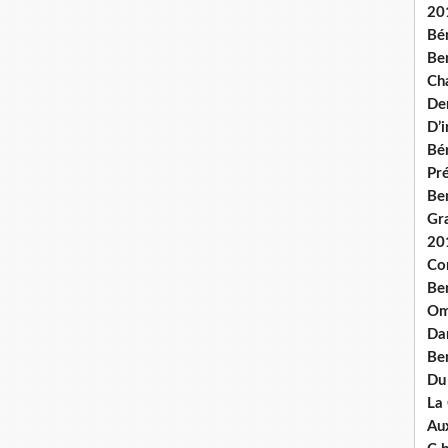
20
Bé
Ben
Ch
De
D’
Bé
Pré
Be
Gr
20
Co
Be
Om
Dan
Be
Du
La
Aux