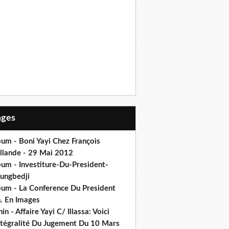
Pages
um - Boni Yayi Chez François
llande - 29 Mai 2012
bum - Investiture-Du-President-
ungbedji
bum - La Conference Du President
h. En Images
in - Affaire Yayi C/ Illassa: Voici
intégralité Du Jugement Du 10 Mars