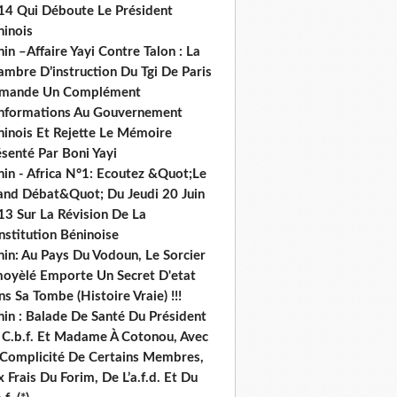
14 Qui Déboute Le Président
ninois
in –Affaire Yayi Contre Talon : La
ambre D’instruction Du Tgi De Paris
mande Un Complément
informations Au Gouvernement
ninois Et Rejette Le Mémoire
senté Par Boni Yayi
nin - Africa N°1: Ecoutez &Quot;Le
and Débat&Quot; Du Jeudi 20 Juin
13 Sur La Révision De La
nstitution Béninoise
nin: Au Pays Du Vodoun, Le Sorcier
oyèlé Emporte Un Secret D'etat
s Sa Tombe (Histoire Vraie) !!!
nin : Balade De Santé Du Président
 C.b.f. Et Madame À Cotonou, Avec
 Complicité De Certains Membres,
 Frais Du Forim, De L’a.f.d. Et Du