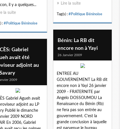
Lire la suite
con, il y a quelques...
re la suite
Tag(s) :
#Politique Béninoise
) :
#Politique Béninoise
Bénin: La RB dit
encore non à Yayi
CÈS: Gabriel
26 Janvier 2009
ueh avait été
viseur adjoint au
 Savary
ENTREE AU
GOUVERNEMENT La RB dit
anvier 2009
encore non à Yayi 26 janvier
2009 - FRATERNITE par
Angelo DOSSOUMOU La
S Gabriel Agueh avait
Renaissance du Bénin (Rb)
proviseur adjoint au LP
ne fera pas son entrée au
ry Publié le dimanche
gouvernement. C’est la
janvier 2009 NORD
grande conclusion à laquelle
IR En 2006, Gabriel
est parvenue le bureau
h avait reçu les palmes