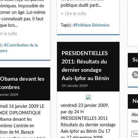
politique dudit parti...
émiques. Impossible de
donner un âge. Lui-même
Lire la suite
e connaissait pas. Il faut
que lors...
Tag(s) :
#Politique Béninoise
re la suite
) :
#Contribution de la
pora
PRESIDENTIELLES
S
2011: Résultats du
dernier sondage
Aais-Ipfor au Bénin
 Obama devant les
24 Janvier 2009
combres
anvier 2009
vendredi 23 janvier 2009,
redi 16 janvier 2009 LE
par dp 24 H
DE DIPLOMATIQUE
Abo
PRESIDENTIELLES 2011
bama devant les
nou
Résultats du dernier sondage
mbres L’entrée en
Aais-Ipfor au Bénin Du 17
tion de M. Barack
E
au 27 décembre 2008,