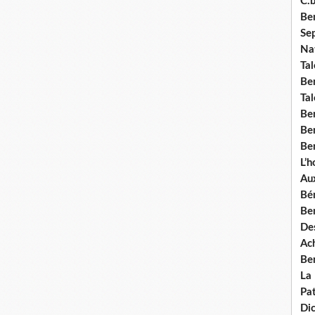
C.b
Ben
Se
Nat
Tal
Ben
Tal
Be
Ben
Ben
L’
Aux
Bé
Ben
Des
Ach
Ben
La
Pat
Di