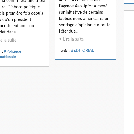
a confirmera une triple
m
l’agence Aais-Ipfor a mené,
ure. D’abord politique.
a
sur initiative de certains
t la première fois depuis
i
lobbies noirs américains, un
 qu’un président
l
sondage d’opinion sur toute
ocrate entame son
l’étendue...
at dans...
Lire la suite
re la suite
Tag(s) :
#EDITORIAL
) :
#Politique
rnationale