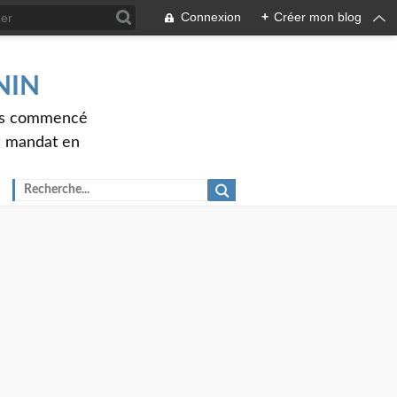
Connexion
+
Créer mon blog
ENIN
ons commencé
nd mandat en