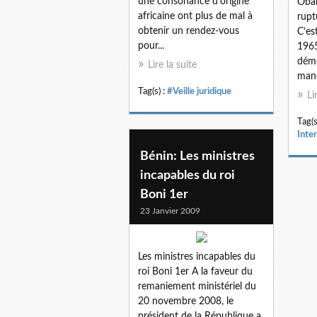
une consonance d'origine
Obam
africaine ont plus de mal à
rupt
obtenir un rendez-vous
C’es
pour...
1965
dém
Lire la suite
mand
Tag(s) :
#Veille juridique
Li
Tag(s
Inte
Bénin: Les ministres
incapables du roi
Boni 1er
23 Janvier 2009
Les ministres incapables du
roi Boni 1er A la faveur du
remaniement ministériel du
20 novembre 2008, le
président de la République a