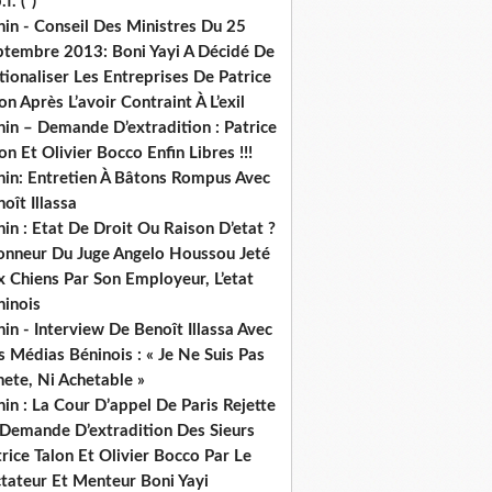
.f. (*)
in - Conseil Des Ministres Du 25
ptembre 2013: Boni Yayi A Décidé De
ionaliser Les Entreprises De Patrice
on Après L’avoir Contraint À L’exil
in – Demande D’extradition : Patrice
on Et Olivier Bocco Enfin Libres !!!
nin: Entretien À Bâtons Rompus Avec
oît Illassa
in : Etat De Droit Ou Raison D’etat ?
honneur Du Juge Angelo Houssou Jeté
 Chiens Par Son Employeur, L’etat
ninois
in - Interview De Benoît Illassa Avec
 Médias Béninois : « Je Ne Suis Pas
ete, Ni Achetable »
in : La Cour D’appel De Paris Rejette
 Demande D’extradition Des Sieurs
rice Talon Et Olivier Bocco Par Le
ctateur Et Menteur Boni Yayi