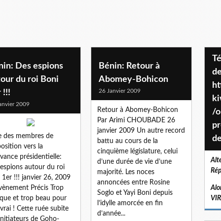
Téléchargez le projet de société
nin: Des espions
Bénin: Retour à
de
our du roi Boni
Abomey-Bohicon
ht
26 Janvier 2009
 !!!
k
anvier 2009
Retour à Abomey-Bohicon
/o
Par Arimi CHOUBADE 26
pr
janvier 2009 Un autre record
e des membres de
de
battu au cours de la
position vers la
cinquième législature, celui
ance présidentielle:
Alt
d’une durée de vie d’une
espions autour du roi
Rép
majorité. Les noces
 1er !!! janvier 26, 2009
annoncées entre Rosine
évènement Précis Trop
Alo
Soglo et Yayi Boni depuis
que et trop beau pour
VI
l’idylle amorcée en fin
 vrai ! Cette ruée subite
d’année...
initiateurs de Goho-