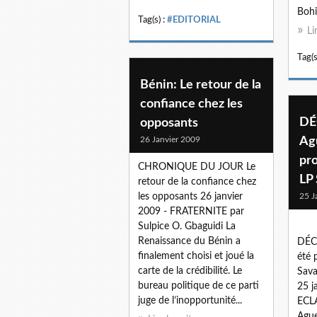
Bohi
Tag(s) :
#EDITORIAL
Li
Tag(s
Bénin: Le retour de la
confiance chez les
DÉ
opposants
26 Janvier 2009
Ag
pro
CHRONIQUE DU JOUR Le
LP
retour de la confiance chez
les opposants 26 janvier
25 J
2009 - FRATERNITE par
Sulpice O. Gbaguidi La
Renaissance du Bénin a
DÉCÈ
finalement choisi et joué la
été 
carte de la crédibilité. Le
Sava
bureau politique de ce parti
25 
juge de l’inopportunité...
ECLA
Ague