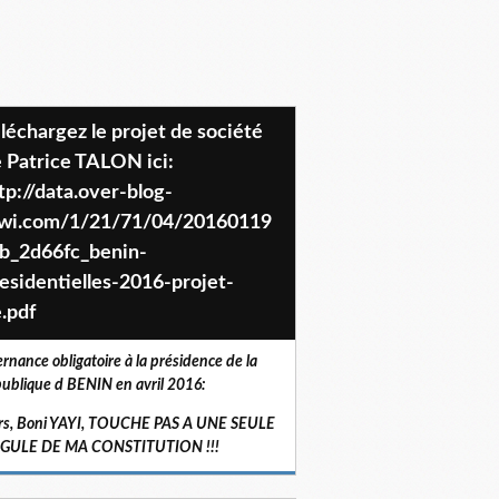
 Patrice TALON ici:
tp://data.over-blog-
iwi.com/1/21/71/04/20160119
b_2d66fc_benin-
esidentielles-2016-projet-
.pdf
ernance obligatoire à la présidence de la
ublique d BENIN en avril 2016:
rs, Boni YAYI, TOUCHE PAS A UNE SEULE
RGULE DE MA CONSTITUTION !!!