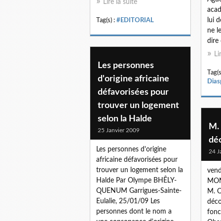
Lire la suite
acad
lui 
Tag(s) :
#EDITORIAL
ne l
dire 
Li
Les personnes
Tag(s
d'origine africaine
Dias
défavorisées pour
trouver un logement
selon la Halde
M.
25 Janvier 2009
dé
Les personnes d'origine
24 J
africaine défavorisées pour
trouver un logement selon la
vend
Halde Par Olympe BHÊLY-
MON
QUENUM Garrigues-Sainte-
M. O
Eulalie, 25/01/09 Les
déco
personnes dont le nom a
fonc