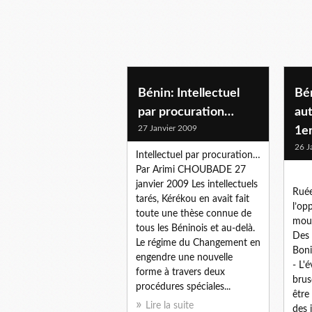
Bénin: Intellectuel
Bé
par procuration…
aut
27 Janvier 2009
1er
26 J
Intellectuel par procuration…
Par Arimi CHOUBADE 27
janvier 2009 Les intellectuels
Rué
tarés, Kérékou en avait fait
l’op
toute une thèse connue de
mouv
tous les Béninois et au-delà.
Des 
Le régime du Changement en
Boni
engendre une nouvelle
- L'
forme à travers deux
brus
procédures spéciales...
être
Lire la suite
des 