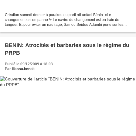
Création samedi dernier à parakou du parti rdi anfani Bénin: «Le
changement est en panne !» Le navire du changement est en train de
tanguer. Et pour éviter un naufrage, Samou Séidou Adambi porte sur les
fonts baptismaux le parti du Rassemblement des démocrates...
BENIN: Atrocités et barbaries sous le régime du
PRPB
Publié le 09/12/2009 à 18:03
Par
illassa.benoit