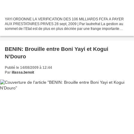
YAYI ORDONNE LA VERIFICATION DES 106 MILLIARDS FCFA A PAYER
AUX PRESTATAIRES PRIVES 28 sept, 2009 | Par lautrefrat La gestion au
sommet de l’Etat est de plus en plus décriée par une frange importante
d’opérateurs économiques privés. En toile de fond de...
BENIN: Brouille entre Boni Yayi et Kogui
N’Douro
Publié le 14/08/2009 à 12:44
Par
illassa.benoit