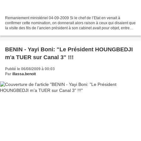
Remaniement ministériel 04-09-2009 Si le chef de l’Etat en venait à
confirmer cette nomination, on donnerait alors raison à ceux qui disaient que
la visite des fils de l’ancien président à son cabinet avait pour objet, entre
autres, leur entrée au gouvernement,...
BENIN - Yayi Boni: "Le Président HOUNGBEDJI
m'a TUER sur Canal 3" !!!
Publié le 06/08/2009 à 00:03
Par
illassa.benoit