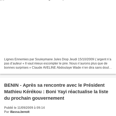
Lignes Ennemies par Souleymane Jules Diop Jeudi 15/10/2009 L’argent n’a
pas d’auteur « Il vaut mieux escompter le pire. Nous n’aurons plus que de
bonnes surprises » Claude AVELINE Abdoulaye Wade n’en dira sans doute
rien et personne ne pourra arracher...
BENIN - Après sa rencontre avec le Président
Mathieu Kérékou : Boni Yayi réactualise la liste
du prochain gouvernement
Publié le 11/09/2009 à 09:14
Par
illassa.benoit