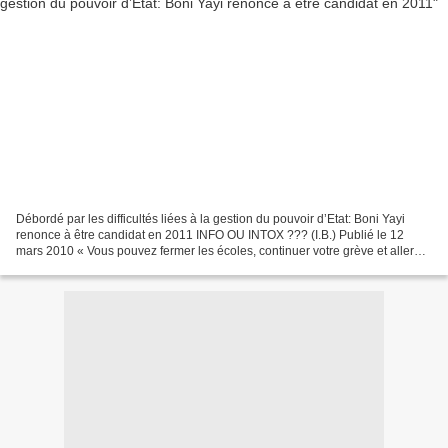
Débordé par les difficultés liées à la gestion du pouvoir d’Etat: Boni Yayi
renonce à être candidat en 2011 INFO OU INTOX ??? (I.B.) Publié le 12
mars 2010 « Vous pouvez fermer les écoles, continuer votre grève et aller
jusqu’à une année blanche si cela...