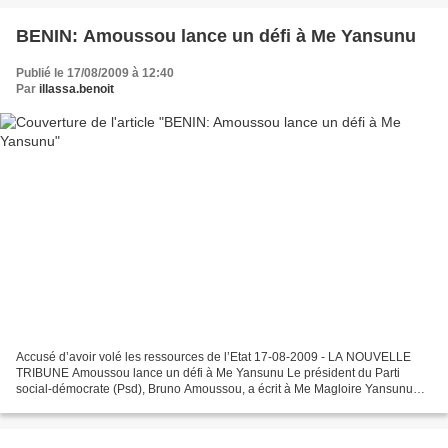
BENIN: Amoussou lance un défi à Me Yansunu
Publié le 17/08/2009 à 12:40
Par
illassa.benoit
Accusé d’avoir volé les ressources de l’Etat 17-08-2009 - LA NOUVELLE
TRIBUNE Amoussou lance un défi à Me Yansunu Le président du Parti
social-démocrate (Psd), Bruno Amoussou, a écrit à Me Magloire Yansunu
pour lui demander d’engager des poursuites contre...