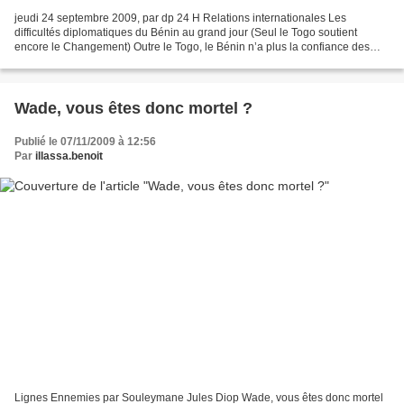
jeudi 24 septembre 2009, par dp 24 H Relations internationales Les
difficultés diplomatiques du Bénin au grand jour (Seul le Togo soutient
encore le Changement) Outre le Togo, le Bénin n’a plus la confiance des
autres nations. C’est ce qu’il convient...
Wade, vous êtes donc mortel ?
Publié le 07/11/2009 à 12:56
Par
illassa.benoit
Lignes Ennemies par Souleymane Jules Diop Wade, vous êtes donc mortel