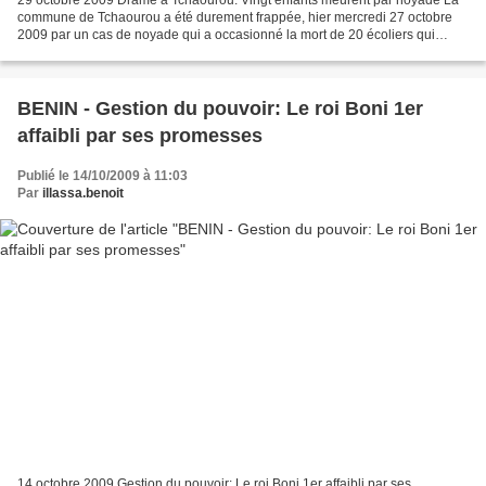
29 octobre 2009 Drame à Tchaourou: Vingt enfants meurent par noyade La
commune de Tchaourou a été durement frappée, hier mercredi 27 octobre
2009 par un cas de noyade qui a occasionné la mort de 20 écoliers qui
traversaient le fleuve Okpara pour se rendre...
BENIN - Gestion du pouvoir: Le roi Boni 1er
affaibli par ses promesses
Publié le 14/10/2009 à 11:03
Par
illassa.benoit
14 octobre 2009 Gestion du pouvoir: Le roi Boni 1er affaibli par ses