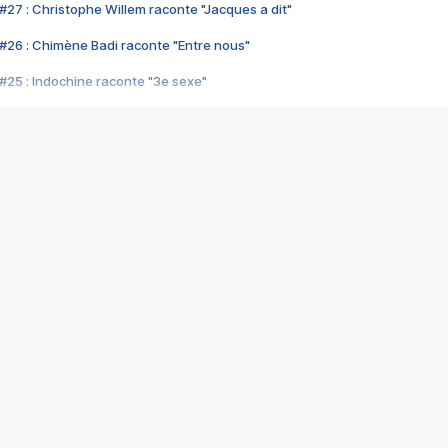
#27 : Christophe Willem raconte "Jacques a dit"
#26 : Chimène Badi raconte "Entre nous"
#25 : Indochine raconte "3e sexe"
#24 : Zaho raconte "C'est chelou"
#23 : Patrick Bruel raconte "Au café des délices"
#22 : Kyo raconte "Le chemin"
#21 : Nolwenn Leroy raconte "Cassé"
#20 : Patrick Hernandez raconte "Born to be alive"
#19 : Lorie raconte "Près de moi"
#18 : Michael Jones raconte "A nos actes manqués" (avec Jean-Jacque
#17 : Khaled raconte "Aïcha"
#16 : Corneille raconte "Parce qu'on vient de loin"
#15 : Indochine raconte "L'aventurier"